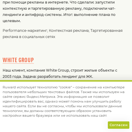
при помощи рекламы в интернете. Что сделали: запустили
контекстную и таргетированную рекламу, подключили чат-
лендинги и антифрод-системы. Итог: выполнение плана по
целевым.
Performance-маркетинг
;
Контекстная реклама
;
Таргетированная
реклама в социальных сетях
WHITE GROUP
Наш клиент, компания White Group, строит жилые объекты с
2003 года. Задача: разработать лендинг для ЖК.
Итог: лендинг на платформе Tilda с анимацией. Часть
Ruward использует технологию "cookie" – сохранение на компьютере
пользователя небольших текстовых файлов. Также мы используем на
анимации мы реализовали с помощью функционала Tilda, а
сайте сервис Яндекс.Метрика. Эта информация не позволит
часть разработали вручную — написали код на HTML.
идентифицировать вас, однако может помочь нам улучшить работу
нашего сайта. Если вы не согласны, чтобы мы использовали данные
Разработка сайтов
технологии, вы должны соответствующим образом установить
настройки вашего браузера или не использовать наш сайт.
Согласен
ДЕВЕЛОПМЕНТ ЮГ