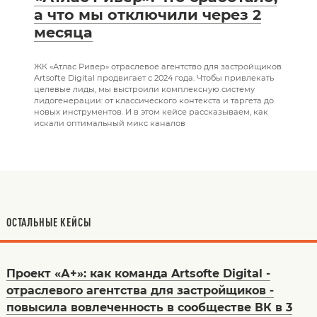
а что мы отключили через 2
месяца
ЖК «Атлас Ривер» отраслевое агентство для застройщиков
Artsofte Digital продвигает с 2024 года. Чтобы привлекать
целевые лиды, мы выстроили комплексную систему
лидогенерации: от классического контекста и таргета до
новых инструментов. И в этом кейсе рассказываем, как
искали оптимальный микс каналов
ОСТАЛЬНЫЕ КЕЙСЫ
Проект «А+»: как команда Artsofte Digital -
отраслевого агентства для застройщиков -
повысила вовлеченность в сообществе ВК в 3