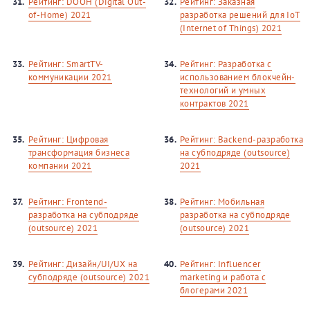
31.
Рейтинг: DOOH (Digital Out-
32.
Рейтинг: Заказная
of-Home) 2021
разработка решений для IoT
(Internet of Things) 2021
33.
Рейтинг: SmartTV-
34.
Рейтинг: Разработка с
коммуникации 2021
использованием блокчейн-
технологий и умных
контрактов 2021
35.
Рейтинг: Цифровая
36.
Рейтинг: Backend-разработка
трансформация бизнеса
на субподряде (outsource)
компании 2021
2021
37.
Рейтинг: Frontend-
38.
Рейтинг: Мобильная
разработка на субподряде
разработка на субподряде
(outsource) 2021
(outsource) 2021
39.
Рейтинг: Дизайн/UI/UX на
40.
Рейтинг: Influencer
субподряде (outsource) 2021
marketing и работа с
блогерами 2021