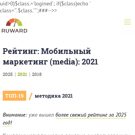
uid>0)$class.='logined'; if($class)echo '
class="'.$class.'"';###-->>
Рейтинг: Мобильный
маркетинг (media): 2021
2025
2021
2018
/
ТОП-19
методика 2021
Внимание:
уже вышел
более свежий рейтинг за 2025
год!