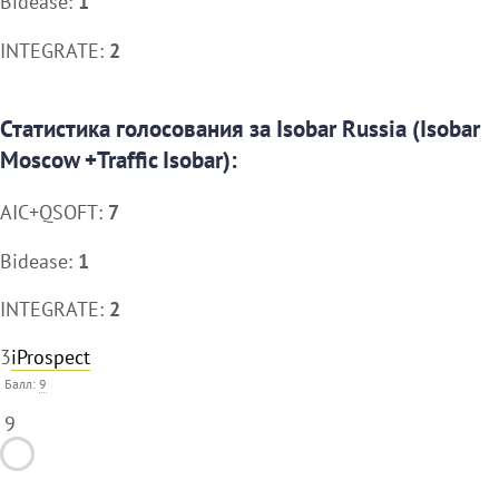
Bidease:
1
INTEGRATE:
2
Статистика голосования за Isobar Russia (Isobar
Moscow +Traffic Isobar):
AIC+QSOFT:
7
Bidease:
1
INTEGRATE:
2
3
iProspect
Балл:
9
9