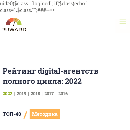
uid>0)$class.='logined'; if($class)echo '
class="'.$class.'"';###-->>
Рейтинг digital-агентств
полного цикла: 2022
2022
2019
2018
2017
2016
/
ТОП-40
Методика