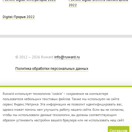
2022
Digital-Прорыв 2022
© 2012 — 2026 Ruward
info@ruward.ru
Политика обработки персональных данных
Ruward использует технологию "cookie" – сохранение на компьютере
пользователя небольших текстовых файлов. Также мы используем на сайте
сервис Яндекс.Метрика. Эта информация не позволит идентифицировать вас,
однако может помочь нам улучшить работу нашего сайта. Если вы не согласны,
Дизайн –
Red Collar
чтобы мы использовали данные технологии, вы должны соответствующим
Создание сайта –
Integrate
образом установить настройки вашего браузера или не использовать наш сайт.
Согласен