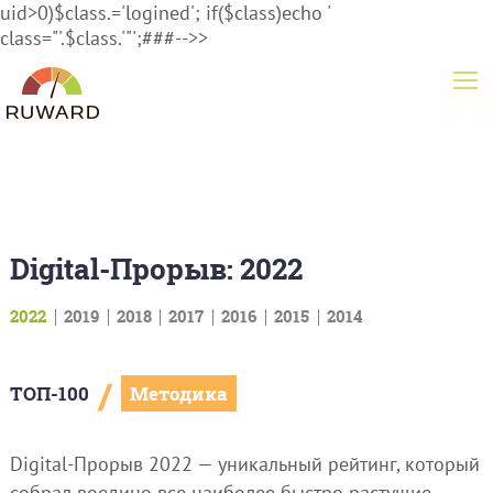
uid>0)$class.='logined'; if($class)echo '
class="'.$class.'"';###-->>
Digital-Прорыв: 2022
2022
2019
2018
2017
2016
2015
2014
/
ТОП-100
Методика
Digital-Прорыв 2022 — уникальный рейтинг, который
собрал воедино все наиболее быстро растущие