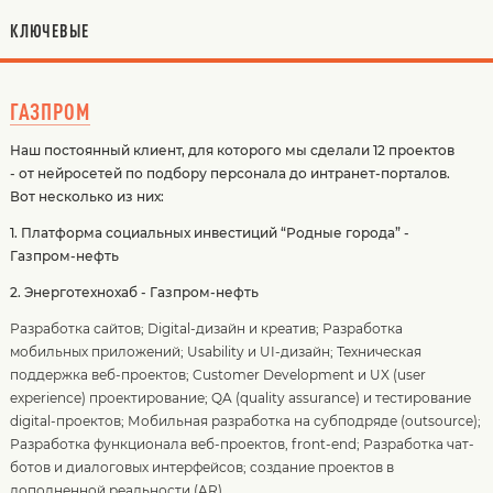
КЛЮЧЕВЫЕ
ГАЗПРОМ
Наш постоянный клиент, для которого мы сделали 12 проектов
- от нейросетей по подбору персонала до интранет-порталов.
Вот несколько из них:
1. Платформа социальных инвестиций “Родные города” -
Газпром-нефть
2. Энерготехнохаб - Газпром-нефть
Разработка сайтов
;
Digital-дизайн и креатив
;
Разработка
мобильных приложений
;
Usability и UI-дизайн
;
Техническая
поддержка веб-проектов
;
Customer Development и UX (user
experience) проектирование
;
QA (quality assurance) и тестирование
digital-проектов
;
Мобильная разработка на субподряде (outsource)
;
Разработка функционала веб-проектов, front-end
;
Разработка чат-
ботов и диалоговых интерфейсов
;
создание проектов в
дополненной реальности (AR)