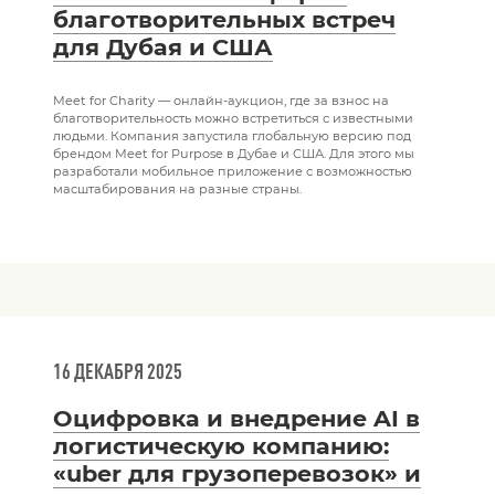
благотворительных встреч
для Дубая и США
Meet for Charity — онлайн-аукцион, где за взнос на
благотворительность можно встретиться с известными
людьми. Компания запустила глобальную версию под
брендом Meet for Purpose в Дубае и США. Для этого мы
разработали мобильное приложение с возможностью
масштабирования на разные страны.
16 ДЕКАБРЯ 2025
Оцифровка и внедрение AI в
логистическую компанию:
«uber для грузоперевозок» и