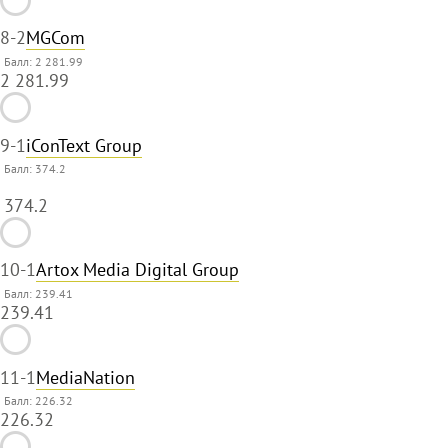
8
-2
MGCom
Балл: 2 281.99
2 281.99
9
-1
iConText Group
Балл:
374.2
374.2
10
-1
Artox Media Digital Group
Балл: 239.41
239.41
11
-1
MediaNation
Балл: 226.32
226.32