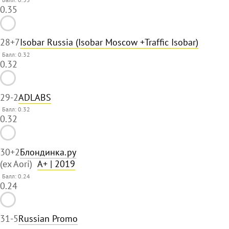
0.35
28
+7
Isobar Russia (Isobar Moscow +Traffic Isobar)
Балл: 0.32
0.32
29
-2
ADLABS
Балл: 0.32
0.32
30
+2
Блондинка.ру
(ex Aori)
A+
| 2019
Балл: 0.24
0.24
31
-5
Russian Promo