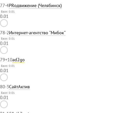
77
-4
PRодвижение (Челябинск)
Балл: 0.01
0.01
78
-2
Интернет-агентство "Мибок"
Балл: 0.01
0.01
79
+10
ad2go
Балл: 0.01
0.01
80
-3
СайтАктив
Балл: 0.01
0.01