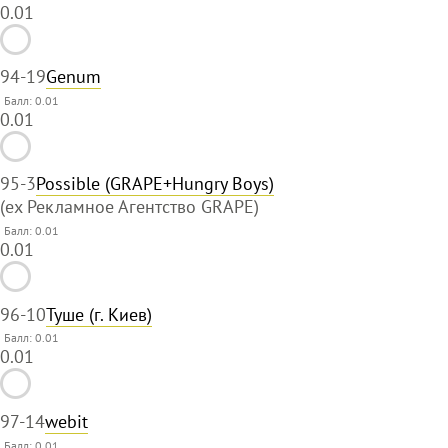
0.01
94
-19
Genum
Балл: 0.01
0.01
95
-3
Possible (GRAPE+Hungry Boys)
(ex Рекламное Агентство GRAPE)
Балл: 0.01
0.01
96
-10
Туше (г. Киев)
Балл: 0.01
0.01
97
-14
webit
Балл: 0.01