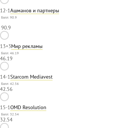
12
-1
Ашманов и партнеры
Балл:
90.9
90.9
13
+3
Мир рекламы
Балл: 46.19
46.19
14
-1
Starcom Mediavest
Балл: 42.56
42.56
15
-1
OMD Resolution
Балл: 32.54
32.54