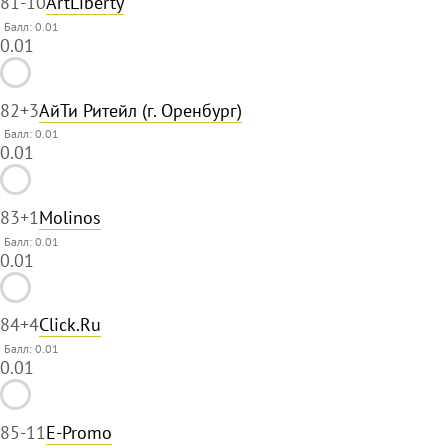
81
-10
ArtLiberty
Балл: 0.01
0.01
82
+3
АйТи Ритейл (г. Оренбург)
Балл: 0.01
0.01
83
+1
Molinos
Балл: 0.01
0.01
84
+4
Click.Ru
Балл: 0.01
0.01
85
-11
E-Promo