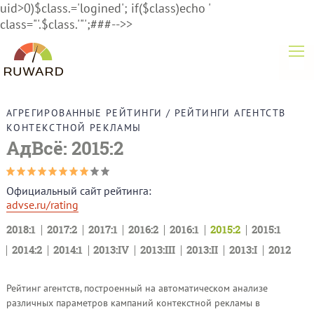
uid>0)$class.='logined'; if($class)echo '
class="'.$class.'"';###-->>
АГРЕГИРОВАННЫЕ РЕЙТИНГИ
/
РЕЙТИНГИ АГЕНТСТВ
КОНТЕКСТНОЙ РЕКЛАМЫ
АдВсё: 2015:2
Официальный сайт рейтинга:
advse.ru/rating
2018:1
2017:2
2017:1
2016:2
2016:1
2015:2
2015:1
2014:2
2014:1
2013:IV
2013:III
2013:II
2013:I
2012
Рейтинг агентств, построенный на автоматическом анализе
различных параметров кампаний контекстной рекламы в