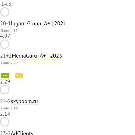
14.3
20
-1
Ingate Group
A+
| 2021
Балл: 4.97
4.97
21
+2
MediaGuru
A+
| 2023
Балл: 2.29
2.29
22
-2
skyboom.ru
Балл: 2.14
2.14
23
-2
AdClients