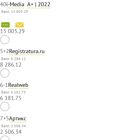
4
0
i-Media
A+
| 2022
Балл: 13 003.29
13 003.29
5
+2
Registratura.ru
Балл: 8 286.12
8 286.12
6
-1
Realweb
Балл: 6 181.75
6 181.75
7
+5
Артикс
Балл: 2 506.34
2 506.34