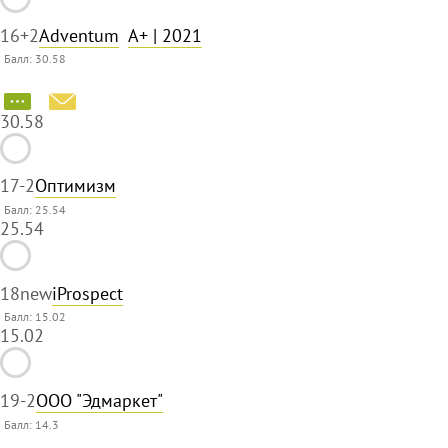
16
+2
Adventum
A+
| 2021
Балл: 30.58
30.58
17
-2
Оптимизм
Балл: 25.54
25.54
18
new
iProspect
Балл: 15.02
15.02
19
-2
ООО "Эдмаркет"
Балл:
14.3