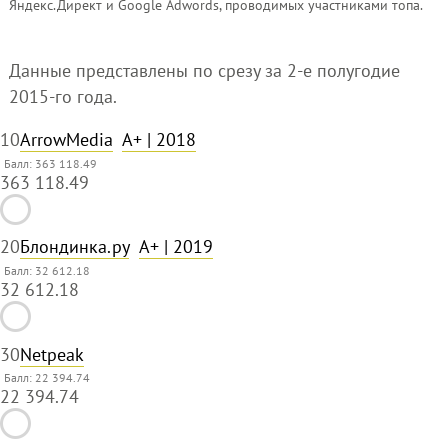
Яндекс.Директ и Google Adwords, проводимых участниками топа.
Данные представлены по срезу за 2-е полугодие
2015-го года.
1
0
ArrowMedia
A+
| 2018
Балл: 363 118.49
363 118.49
2
0
Блондинка.ру
A+
| 2019
Балл: 32 612.18
32 612.18
3
0
Netpeak
Балл: 22 394.74
22 394.74