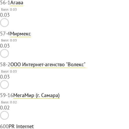
56
-1
Агава
Балл: 0.03
0.03
57
-4
Мирмекс
Балл: 0.03
0.03
58
-2
ООО Интернет-агенство "Волекс"
Балл: 0.03
0.03
59
-16
МегаМир (г. Самара)
Балл: 0.02
0.02
60
0
PR Internet