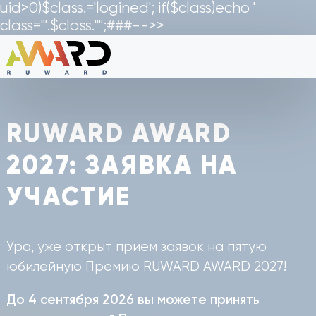
uid>0)$class.='logined'; if($class)echo '
class="'.$class.'"';###-->>
RUWARD AWARD
2027: ЗАЯВКА НА
УЧАСТИЕ
Ура, уже открыт прием заявок на пятую
юбилейную Премию RUWARD AWARD 2027!
До 4 сентября 2026 вы можете принять