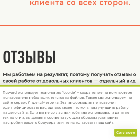
клиента со всех сторон.
ОТЗЫВЫ
Мы работаем на результат, поэтому получать отзывы о
своей работе от довольных клиентов — отдельный вид
благодарности для компании. Так мы понимаем, что
Ruward использует технологию "cookie" – сохранение на компьютере
становится лучше, сильнее, экспертнее и идем по
пользователя небольших текстовых файлов. Также мы используем на
правильному пути!
сайте сервис Яндекс.Метрика. Эта информация не позволит
идентифицировать вас, однако может помочь нам улучшить работу
нашего сайта. Если вы не согласны, чтобы мы использовали данные
технологии, вы должны соответствующим образом установить
настройки вашего браузера или не использовать наш сайт.
Согласен
ЛЯДКОВ А.Д., ДИРЕКТОР ООО "СТАФФХАБ"