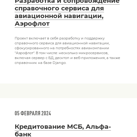
Разработка и сопровождение
справочного сервиса для
авиационной навигации,
Аэрофлот
Проект включает в себя разработку и поддержку
справочного сервиса для авиационной навигации,
сфокусированного на потребностях авиакомпании
"Аэрофлот". В том числе: несколько микросервисов,
включая сервер с БД, десктоп и веб-приложения, а также
справочник на базе Django.
05 ФЕВРАЛЯ 2024
Кредитование МСБ, Альфа-
банк