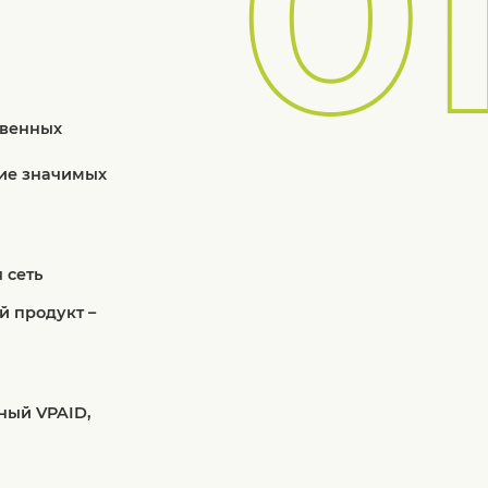
твенных
ие значимых
 сеть
й продукт –
вный VPAID,