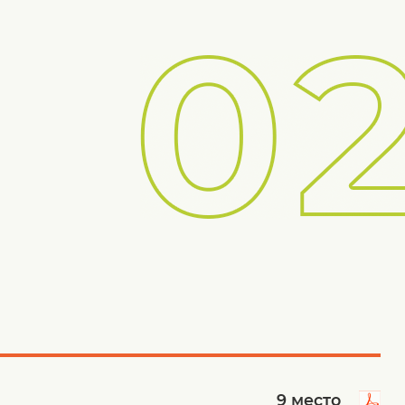
9
место