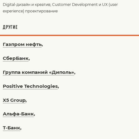
Digital-дизайн и креатив
;
Customer Development и UX (user
experience) проектирование
ДРУГИЕ
Газпром нефть
,
СберБанк
,
Группа компаний «Диполь»
,
Positive Technologies
,
X5 Group
,
Альфа-Банк
,
Т-Банк
,