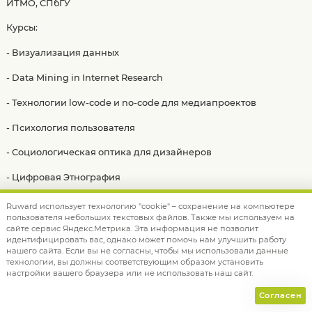
ИТМО, СПбГУ
Курсы:
- Визуализация данных
- Data Mining in Internet Research
- Технологии low-code и no-code для медиапроектов
- Психология пользователя
- Социологическая оптика для дизайнеров
- Цифровая Этнография
и другие
Ruward использует технологию "cookie" – сохранение на компьютере
пользователя небольших текстовых файлов. Также мы используем на
сайте сервис Яндекс.Метрика. Эта информация не позволит
идентифицировать вас, однако может помочь нам улучшить работу
нашего сайта. Если вы не согласны, чтобы мы использовали данные
СТАЛИ ПОБЕДИТЕЛЯМИ TAGLINE AWARDS 2025
технологии, вы должны соответствующим образом установить
настройки вашего браузера или не использовать наш сайт.
ЗОЛОТО
Согласен
✦ Номинация «Лучшее международное IT-решение»