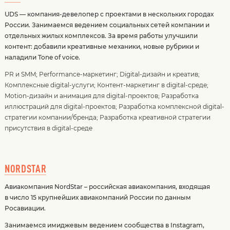
UDS — компания-девелопер с проектами в нескольких городах
России. Занимаемся ведением социальных сетей компании и
отдельных жилых комплексов. За время работы улучшили
контент: добавили креативные механики, новые рубрики и
наладили Tone of voice.
PR и SMM
;
Performance-маркетинг
;
Digital-дизайн и креатив
;
Комплексные digital-услуги
;
Контент-маркетинг в digital-среде
;
Motion-дизайн и анимация для digital-проектов
;
Разработка
иллюстраций для digital-проектов
;
Разработка комплексной digital-
стратегии компании/бренда
;
Разработка креативной стратегии
присутствия в digital-среде
NORDSTAR
Авиакомпания NordStar – российская авиакомпания, входящая
в число 15 крупнейших авиакомпаний России по данным
Росавиации.
Занимаемся имиджевым ведением сообщества в Instagram,