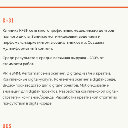
К+31
Клиника К+31- сеть многопрофильных медицинских центров
полного цикла. Занимаемся имиджевым ведением и
перфоманс-маркетингом в социальных сетях. Создаем
мультиформатный контент.
Среди результатов: среднемесячная выручка – 280% от
стоимости работ.
PR и SMM
;
Performance-маркетинг
;
Digital-дизайн и креатив
;
Комплексные digital-услуги
;
Контент-маркетинг в digital-среде
;
Видео-производство для digital-проектов
;
Motion-дизайн и
анимация для digital-проектов
;
Разработка комплексной digital-
стратегии компании/бренда
;
Разработка креативной стратегии
присутствия в digital-среде
UDS