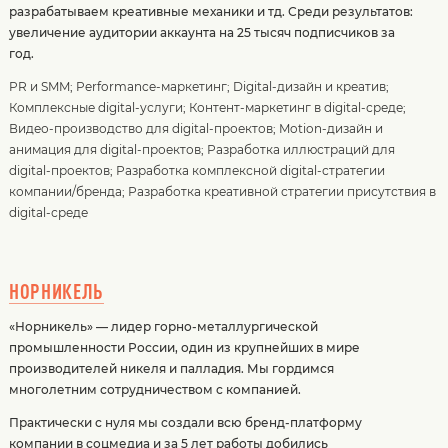
разрабатываем креативные механики и тд. Среди результатов:
увеличение аудитории аккаунта на 25 тысяч подписчиков за
год.
PR и SMM
;
Performance-маркетинг
;
Digital-дизайн и креатив
;
Комплексные digital-услуги
;
Контент-маркетинг в digital-среде
;
Видео-производство для digital-проектов
;
Motion-дизайн и
анимация для digital-проектов
;
Разработка иллюстраций для
digital-проектов
;
Разработка комплексной digital-стратегии
компании/бренда
;
Разработка креативной стратегии присутствия в
digital-среде
НОРНИКЕЛЬ
«Норникель» — лидер горно-металлургической
промышленности России, один из крупнейших в мире
производителей никеля и палладия. Мы гордимся
многолетним сотрудничеством с компанией.
Практически с нуля мы создали всю бренд-платформу
компании в соцмедиа и за 5 лет работы добились