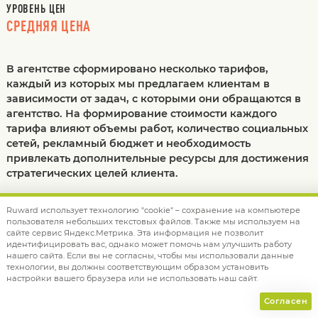
УРОВЕНЬ ЦЕН
СРЕДНЯЯ ЦЕНА
В агентстве сформировано несколько тарифов,
каждый из которых мы предлагаем клиентам в
зависимости от задач, с которыми они обращаются в
агентство. На формирование стоимости каждого
тарифа влияют объемы работ, количество социальных
сетей, рекламный бюджет и необходимость
привлекать дополнительные ресурсы для достижения
стратегических целей клиента.
Ruward использует технологию "cookie" – сохранение на компьютере
пользователя небольших текстовых файлов. Также мы используем на
УСЛУГИ
сайте сервис Яндекс.Метрика. Эта информация не позволит
идентифицировать вас, однако может помочь нам улучшить работу
нашего сайта. Если вы не согласны, чтобы мы использовали данные
PR И SMM
технологии, вы должны соответствующим образом установить
настройки вашего браузера или не использовать наш сайт.
Стоимость услуг зависит от сегмента и задач, которые ставит
Согласен
перед нами клиент.