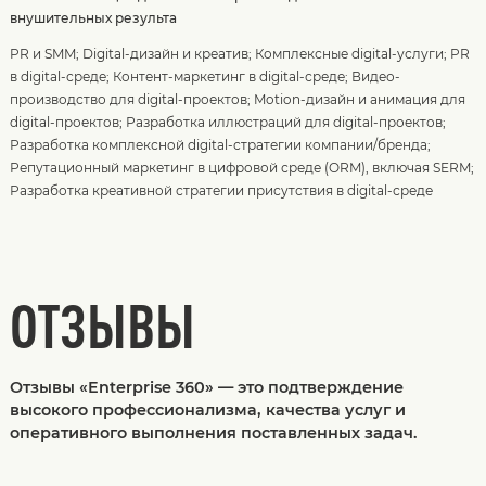
внушительных результа
PR и SMM
;
Digital-дизайн и креатив
;
Комплексные digital-услуги
;
PR
в digital-среде
;
Контент-маркетинг в digital-среде
;
Видео-
производство для digital-проектов
;
Motion-дизайн и анимация для
digital-проектов
;
Разработка иллюстраций для digital-проектов
;
Разработка комплексной digital-стратегии компании/бренда
;
Репутационный маркетинг в цифровой среде (ORM), включая SERM
;
Разработка креативной стратегии присутствия в digital-среде
ОТЗЫВЫ
Отзывы «Enterprise 360» — это подтверждение
высокого профессионализма, качества услуг и
оперативного выполнения поставленных задач.