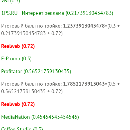
VBI (0.3)
1PS.RU - Интернет реклама (0.21739130434783)
Итоговый балл по тройке:
1.2373913043478
=(0.3 +
0.21739130434783 + 0.72)
Realweb (0.72)
E-Promo (0.5)
Profitator (0.56521739130435)
Итоговый балл по тройке:
1.7852173913043
=(0.5 +
0.56521739130435 + 0.72)
Realweb (0.72)
MediaNation (0.45454545454545)
Coffee Studio (0.3)