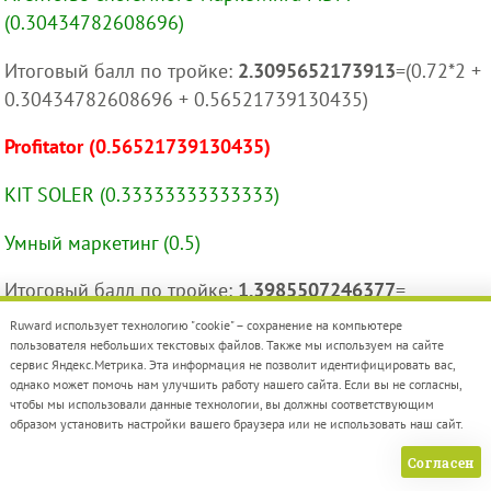
(0.30434782608696)
Итоговый балл по тройке:
2.3095652173913
=(0.72*2 +
0.30434782608696 + 0.56521739130435)
Profitator (0.56521739130435)
KIT SOLER (0.33333333333333)
Умный маркетинг (0.5)
Итоговый балл по тройке:
1.3985507246377
=
(0.33333333333333 + 0.5 + 0.56521739130435)
Ruward использует технологию "cookie" – сохранение на компьютере
пользователя небольших текстовых файлов. Также мы используем на сайте
Profitator (0.56521739130435)
сервис Яндекс.Метрика. Эта информация не позволит идентифицировать вас,
однако может помочь нам улучшить работу нашего сайта. Если вы не согласны,
чтобы мы использовали данные технологии, вы должны соответствующим
INDEX mediasite (0.17647058823529)
образом установить настройки вашего браузера или не использовать наш сайт.
Digital G (0.25)
Согласен