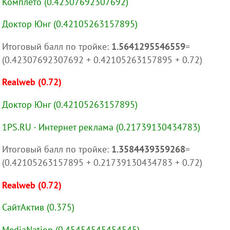
Комплето (0.42307692307692)
Доктор Юнг (0.42105263157895)
Итоговый балл по тройке:
1.5641295546559
=
(0.42307692307692 + 0.42105263157895 + 0.72)
Realweb (0.72)
Доктор Юнг (0.42105263157895)
1PS.RU - Интернет реклама (0.21739130434783)
Итоговый балл по тройке:
1.3584439359268
=
(0.42105263157895 + 0.21739130434783 + 0.72)
Realweb (0.72)
СайтАктив (0.375)
MediaNation (0.45454545454545)