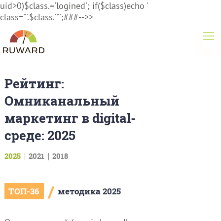
uid>0)$class.='logined'; if($class)echo '
class="'.$class.'"';###-->>
Рейтинг:
Омниканальный
маркетинг в digital-
среде: 2025
2025
2021
2018
/
ТОП-36
методика 2025