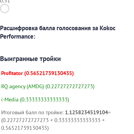
0.51
Расшифровка балла голосования за Kokoc
Performance:
Выигранные тройки
Profitator (0.56521739130435)
RQ agency (AMDG) (0.22727272727273)
i-Media (0.33333333333333)
Итоговый балл по тройке:
1.1258234519104
=
(0.22727272727273 + 0.33333333333333 +
0.56521739130435)