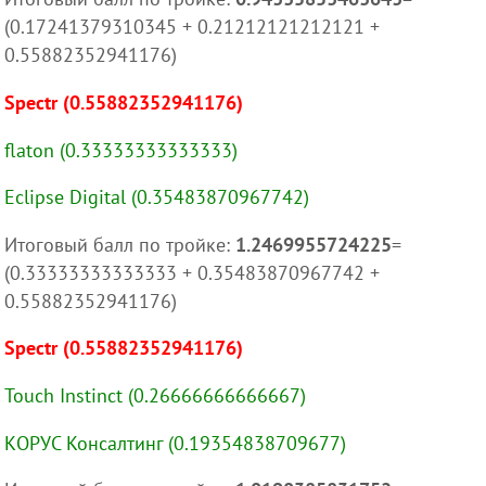
(0.17241379310345 + 0.21212121212121 +
0.55882352941176)
Spectr (0.55882352941176)
flaton (0.33333333333333)
Eclipse Digital (0.35483870967742)
Итоговый балл по тройке:
1.2469955724225
=
(0.33333333333333 + 0.35483870967742 +
0.55882352941176)
Spectr (0.55882352941176)
Touch Instinct (0.26666666666667)
КОРУС Консалтинг (0.19354838709677)