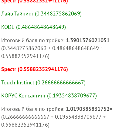
Spectr (0.55882352941176)
Лайв Тайпинг (0.3448275862069)
KODE (0.48648648648649)
Итоговый балл по тройке:
1.3901376021051
=
(0.3448275862069 + 0.48648648648649 +
0.55882352941176)
Spectr (0.55882352941176)
Touch Instinct (0.26666666666667)
КОРУС Консалтинг (0.19354838709677)
Итоговый балл по тройке:
1.0190385831752
=
(0.26666666666667 + 0.19354838709677 +
0.55882352941176)