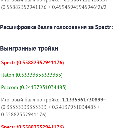
(0.55882352941176 + 0.45945945945946*2)/2
Расшифровка балла голосования за Spectr:
Выигранные тройки
Spectr (0.55882352941176)
flaton (0.33333333333333)
Poccom (0.24137931034483)
Итоговый балл по тройке:
1.1335361730899
=
(0.33333333333333 + 0.24137931034483 +
0.55882352941176)
Spectr (0.55882352941176)