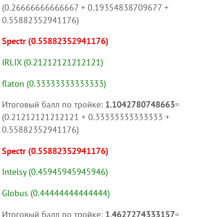
(0.26666666666667 + 0.19354838709677 +
0.55882352941176)
Spectr (0.55882352941176)
IRLIX (0.21212121212121)
flaton (0.33333333333333)
Итоговый балл по тройке:
1.1042780748663
=
(0.21212121212121 + 0.33333333333333 +
0.55882352941176)
Spectr (0.55882352941176)
Intelsy (0.45945945945946)
Globus (0.44444444444444)
Итоговый балл по тройке:
1.4627274333157
=