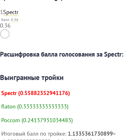
1
Spectr
Балл:
0.36
0.36
Расшифровка балла голосования за Spectr:
Выигранные тройки
Spectr (0.55882352941176)
flaton (0.33333333333333)
Poccom (0.24137931034483)
Итоговый балл по тройке:
1.1335361730899
=