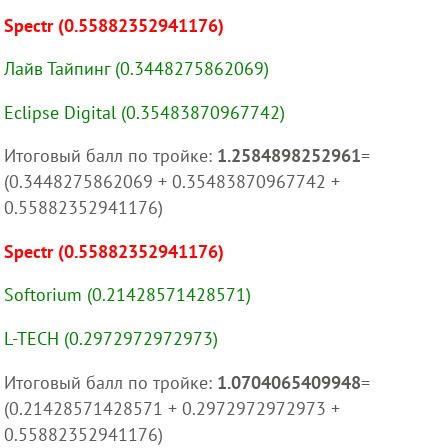
Spectr (0.55882352941176)
Лайв Тайпинг (0.3448275862069)
Eclipse Digital (0.35483870967742)
Итоговый балл по тройке:
1.2584898252961
=
(0.3448275862069 + 0.35483870967742 +
0.55882352941176)
Spectr (0.55882352941176)
Softorium (0.21428571428571)
L-TECH (0.2972972972973)
Итоговый балл по тройке:
1.0704065409948
=
(0.21428571428571 + 0.2972972972973 +
0.55882352941176)