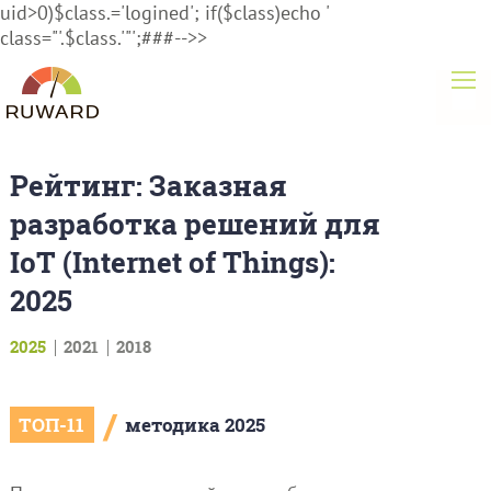
uid>0)$class.='logined'; if($class)echo '
class="'.$class.'"';###-->>
Рейтинг: Заказная
разработка решений для
IoT (Internet of Things):
2025
2025
2021
2018
/
ТОП-11
методика 2025