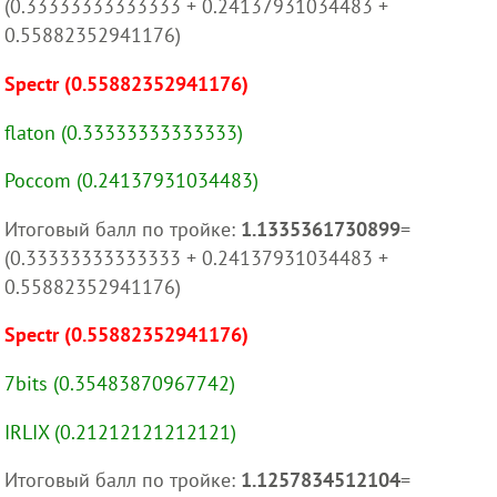
(0.33333333333333 + 0.24137931034483 +
0.55882352941176)
Spectr (0.55882352941176)
flaton (0.33333333333333)
Poccom (0.24137931034483)
Итоговый балл по тройке:
1.1335361730899
=
(0.33333333333333 + 0.24137931034483 +
0.55882352941176)
Spectr (0.55882352941176)
7bits (0.35483870967742)
IRLIX (0.21212121212121)
Итоговый балл по тройке:
1.1257834512104
=