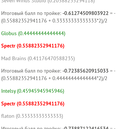
Seven Winds Studio (0.20588235294118)
Итоговый балл по тройке:
-0.61274509803922
= -
(0.55882352941176 + 0.33333333333333*2)/2
Globus (0.44444444444444)
Spectr (0.55882352941176)
Mad Brains (0.41176470588235)
Итоговый балл по тройке:
-0.72385620915033
= -
(0.55882352941176 + 0.44444444444444*2)/2
Intelsy (0.45945945945946)
Spectr (0.55882352941176)
flaton (0.33333333333333)
Итоговый балл по тройке:
-0.73887122416534
= -