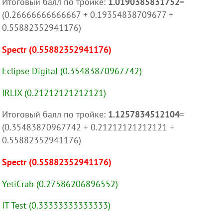
Итоговый балл по тройке:
1.0190385831752
=
(0.26666666666667 + 0.19354838709677 +
0.55882352941176)
Spectr (0.55882352941176)
Eclipse Digital (0.35483870967742)
IRLIX (0.21212121212121)
Итоговый балл по тройке:
1.1257834512104
=
(0.35483870967742 + 0.21212121212121 +
0.55882352941176)
Spectr (0.55882352941176)
YetiCrab (0.27586206896552)
IT Test (0.33333333333333)