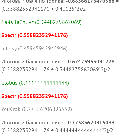
Итоговый балл по тройке:
-0.68566176470588
= -
(0.55882352941176 + 0.40625*2)/2
Лайв Тайпинг (0.3448275862069)
Spectr (0.55882352941176)
Intelsy (0.45945945945946)
Итоговый балл по тройке:
-0.62423935091278
= -
(0.55882352941176 + 0.3448275862069*2)/2
Globus (0.44444444444444)
Spectr (0.55882352941176)
YetiCrab (0.27586206896552)
Итоговый балл по тройке:
-0.72385620915033
= -
(0.55882352941176 + 0.44444444444444*2)/2