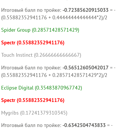
Итоговый балл по тройке:
-0.72385620915033
= -
(0.55882352941176 + 0.44444444444444*2)/2
Spider Group (0.28571428571429)
Spectr (0.55882352941176)
Touch Instinct (0.26666666666667)
Итоговый балл по тройке:
-0.56512605042017
= -
(0.55882352941176 + 0.28571428571429*2)/2
Eclipse Digital (0.35483870967742)
Spectr (0.55882352941176)
Mygribs (0.17241379310345)
Итоговый балл по тройке:
-0.6342504743833
= -