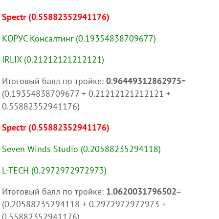
Spectr (0.55882352941176)
КОРУС Консалтинг (0.19354838709677)
IRLIX (0.21212121212121)
Итоговый балл по тройке:
0.96449312862975
=
(0.19354838709677 + 0.21212121212121 +
0.55882352941176)
Spectr (0.55882352941176)
Seven Winds Studio (0.20588235294118)
L-TECH (0.2972972972973)
Итоговый балл по тройке:
1.0620031796502
=
(0.20588235294118 + 0.2972972972973 +
0.55882352941176)