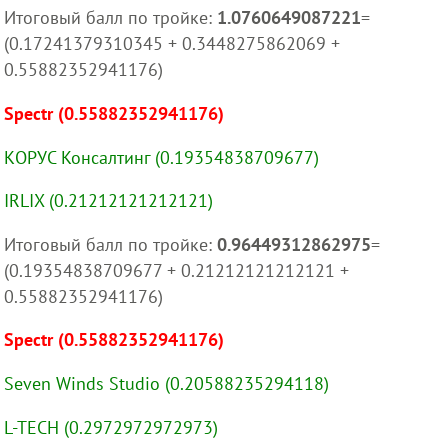
Итоговый балл по тройке:
1.0760649087221
=
(0.17241379310345 + 0.3448275862069 +
0.55882352941176)
Spectr (0.55882352941176)
КОРУС Консалтинг (0.19354838709677)
IRLIX (0.21212121212121)
Итоговый балл по тройке:
0.96449312862975
=
(0.19354838709677 + 0.21212121212121 +
0.55882352941176)
Spectr (0.55882352941176)
Seven Winds Studio (0.20588235294118)
L-TECH (0.2972972972973)