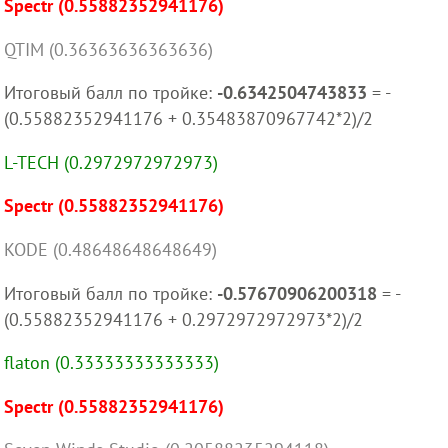
Spectr (0.55882352941176)
QTIM (0.36363636363636)
Итоговый балл по тройке:
-0.6342504743833
= -
(0.55882352941176 + 0.35483870967742*2)/2
L-TECH (0.2972972972973)
Spectr (0.55882352941176)
KODE (0.48648648648649)
Итоговый балл по тройке:
-0.57670906200318
= -
(0.55882352941176 + 0.2972972972973*2)/2
flaton (0.33333333333333)
Spectr (0.55882352941176)