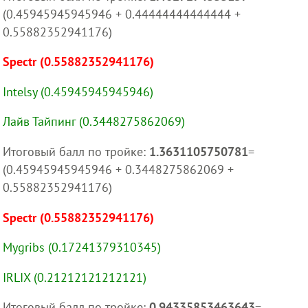
(0.45945945945946 + 0.44444444444444 +
0.55882352941176)
Spectr (0.55882352941176)
Intelsy (0.45945945945946)
Лайв Тайпинг (0.3448275862069)
Итоговый балл по тройке:
1.3631105750781
=
(0.45945945945946 + 0.3448275862069 +
0.55882352941176)
Spectr (0.55882352941176)
Mygribs (0.17241379310345)
IRLIX (0.21212121212121)
Итоговый балл по тройке:
0.94335853463643
=