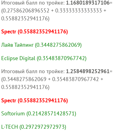
Итоговый балл по тройке:
1.1680189317106
=
(0.27586206896552 + 0.33333333333333 +
0.55882352941176)
Spectr (0.55882352941176)
Лайв Тайпинг (0.3448275862069)
Eclipse Digital (0.35483870967742)
Итоговый балл по тройке:
1.2584898252961
=
(0.3448275862069 + 0.35483870967742 +
0.55882352941176)
Spectr (0.55882352941176)
Softorium (0.21428571428571)
L-TECH (0.2972972972973)