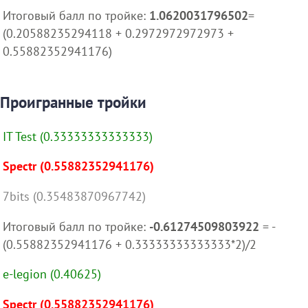
Итоговый балл по тройке:
1.0620031796502
=
(0.20588235294118 + 0.2972972972973 +
0.55882352941176)
Проигранные тройки
IT Test (0.33333333333333)
Spectr (0.55882352941176)
7bits (0.35483870967742)
Итоговый балл по тройке:
-0.61274509803922
= -
(0.55882352941176 + 0.33333333333333*2)/2
e-legion (0.40625)
Spectr (0.55882352941176)