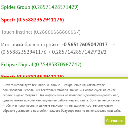
Spider Group (0.28571428571429)
Spectr (0.55882352941176)
Touch Instinct (0.26666666666667)
Итоговый балл по тройке:
-0.56512605042017
= -
(0.55882352941176 + 0.28571428571429*2)/2
Eclipse Digital (0.35483870967742)
Spectr (0.55882352941176)
Ruward использует технологию "cookie" – сохранение на компьютере
Mygribs (0.17241379310345)
пользователя небольших текстовых файлов. Также мы используем на сайте
сервис Яндекс.Метрика. Эта информация не позволит идентифицировать вас,
однако может помочь нам улучшить работу нашего сайта. Если вы не согласны,
Итоговый балл по тройке:
-0.6342504743833
= -
чтобы мы использовали данные технологии, вы должны соответствующим
(0.55882352941176 + 0.35483870967742*2)/2
образом установить настройки вашего браузера или не использовать наш сайт.
Согласен
Mad Brains (0.41176470588235)