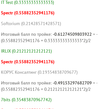
IT Test (0.33333333333333)
Spectr (0.55882352941176)
Softorium (0.21428571428571)
Итоговый балл по тройке:
-0.61274509803922
= -
(0.55882352941176 + 0.33333333333333*2)/2
IRLIX (0.21212121212121)
Spectr (0.55882352941176)
КОРУС Консалтинг (0.19354838709677)
Итоговый балл по тройке:
-0.49153297682709
= -
(0.55882352941176 + 0.21212121212121*2)/2
7bits (0.35483870967742)