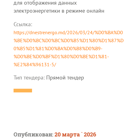
для отображения данных
электроэнергетики в режиме онлайн
Ссылка:
https://dnestrenergo.md/2026/03/24/%D0%BA%D0
%BE%D0%BC%D0%BC%D0%B5%D1%80%D1%87%D
0%B5%D1%81%D0%BA%D0%B8%D0%B9-
%D0%BE%D0%BF%D1%80%D0%BE%D1%81-
%E2%84%96131-5/
Тип тендера:
Прямой тендер
Опубликован:
20 марта ` 2026