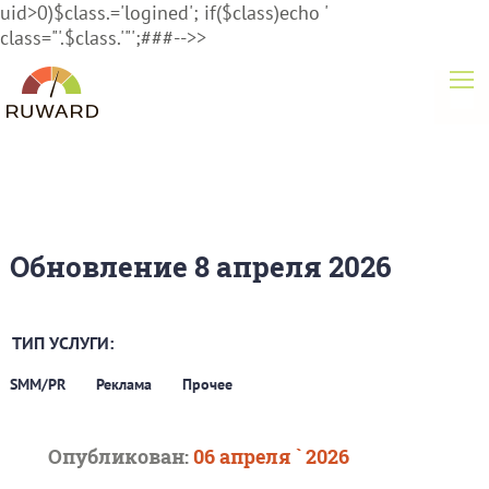
uid>0)$class.='logined'; if($class)echo '
class="'.$class.'"';###-->>
Обновление 8 апреля 2026
ТИП УСЛУГИ:
SMM/PR
Реклама
Прочее
Опубликован:
06 апреля ` 2026