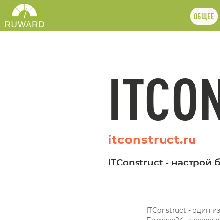
ОБЩЕЕ
ITCO
itconstruct.ru
ITConstruct - настрой
ITConstruct - один 
Битрикс24, а также