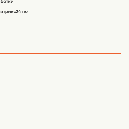
аботки
Битрикс24 по