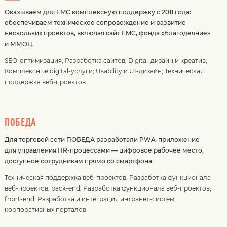
Оказываем для EMC комплексную поддержку с 2011 года:
обеспечиваем техническое сопровождение и развитие
нескольких проектов, включая сайт EMC, фонда «Благодеяние»
и ММОЦ.
SEO-оптимизация
;
Разработка сайтов
;
Digital-дизайн и креатив
;
Комплексные digital-услуги
;
Usability и UI-дизайн
;
Техническая
поддержка веб-проектов
ПОБЕДА
Для торговой сети ПОБЕДА разработали PWA-приложение
для управления HR-процессами — цифровое рабочее место,
доступное сотрудникам прямо со смартфона.
Техническая поддержка веб-проектов
;
Разработка функционала
веб-проектов, back-end
;
Разработка функционала веб-проектов,
front-end
;
Разработка и интеграция интранет-систем,
корпоративных порталов