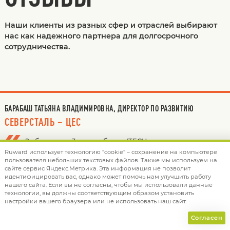
Наши клиенты из разных сфер и отраслей выбирают
нас как надежного партнера для долгосрочного
сотрудничества.
БАРАБАШ ТАТЬЯНА ВЛАДИМИРОВНА, ДИРЕКТОР ПО РАЗВИТИЮ
СЕВЕРСТАЛЬ – ЦЕС
За более чем 3 года работы с ITECH мы неоднократно
Ruward использует технологию "cookie" – сохранение на компьютере
убеждались в компетентности сотрудников компании,
пользователя небольших текстовых файлов. Также мы используем на
их желании помогать нам в достижении поставленных
сайте сервис Яндекс.Метрика. Эта информация не позволит
бизнес-целей. Обратившись в ITECH в 2021 году, мы
идентифицировать вас, однако может помочь нам улучшить работу
нашего сайта. Если вы не согласны, чтобы мы использовали данные
хотели найти партнера для долгосрочного
технологии, вы должны соответствующим образом установить
сотрудничества и ни разу не разочаровались в своём
настройки вашего браузера или не использовать наш сайт.
решении.
Согласен