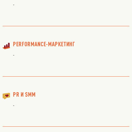
-
PERFORMANCE-МАРКЕТИНГ
-
PR И SMM
-