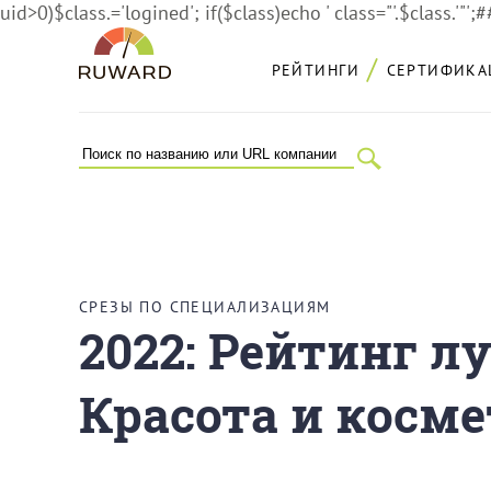
uid>0)$class.='logined'; if($class)echo ' class="'.$class.'"';
РЕЙТИНГИ
СЕРТИФИКА
СРЕЗЫ ПО СПЕЦИАЛИЗАЦИЯМ
2022: Рейтинг л
Красота и косм