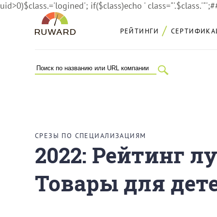
uid>0)$class.='logined'; if($class)echo ' class="'.$class.'"';
РЕЙТИНГИ
СЕРТИФИКА
СРЕЗЫ ПО СПЕЦИАЛИЗАЦИЯМ
2022: Рейтинг л
Товары для дет