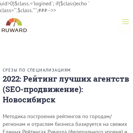
uid>0)$class.='logined'; if($class)echo '
class="'.$class.'"';###-->>
СРЕЗЫ ПО СПЕЦИАЛИЗАЦИЯМ
2022: Рейтинг лучших агентств
(SEO-продвижение):
Новосибирск
Методика построения рейтингов по городам/
регионам и отраслям бизнеса базируется на свежих
Единых Рейтингах Руварда (федерального уровня) и