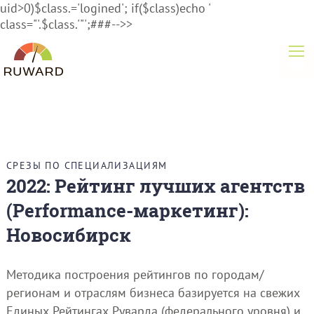
uid>0)$class.='logined'; if($class)echo '
class="'.$class.'"';###-->>
СРЕЗЫ ПО СПЕЦИАЛИЗАЦИЯМ
2022: Рейтинг лучших агентств
(Performance-маркетинг):
Новосибирск
Методика построения рейтингов по городам/
регионам и отраслям бизнеса базируется на свежих
Единых Рейтингах Руварда (федерального уровня) и