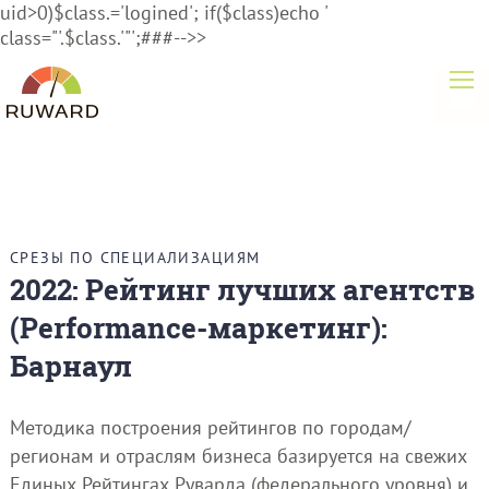
uid>0)$class.='logined'; if($class)echo '
class="'.$class.'"';###-->>
СРЕЗЫ ПО СПЕЦИАЛИЗАЦИЯМ
2022: Рейтинг лучших агентств
(Performance-маркетинг):
Барнаул
Методика построения рейтингов по городам/
регионам и отраслям бизнеса базируется на свежих
Единых Рейтингах Руварда (федерального уровня) и