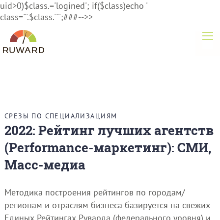
uid>0)$class.='logined'; if($class)echo '
class="'.$class.'"';###-->>
СРЕЗЫ ПО СПЕЦИАЛИЗАЦИЯМ
2022: Рейтинг лучших агентств
(Performance-маркетинг): СМИ,
Масс-медиа
Методика построения рейтингов по городам/
регионам и отраслям бизнеса базируется на свежих
Единых Рейтингах Руварда (федерального уровня) и