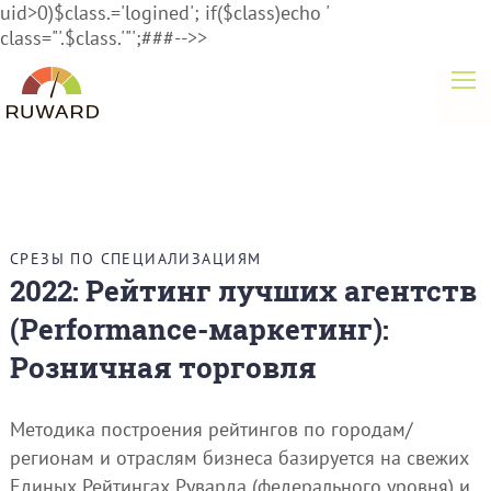
uid>0)$class.='logined'; if($class)echo '
class="'.$class.'"';###-->>
СРЕЗЫ ПО СПЕЦИАЛИЗАЦИЯМ
2022: Рейтинг лучших агентств
(Performance-маркетинг):
Розничная торговля
Методика построения рейтингов по городам/
регионам и отраслям бизнеса базируется на свежих
Единых Рейтингах Руварда (федерального уровня) и