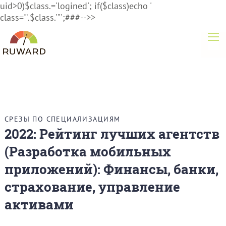
uid>0)$class.='logined'; if($class)echo '
class="'.$class.'"';###-->>
СРЕЗЫ ПО СПЕЦИАЛИЗАЦИЯМ
2022: Рейтинг лучших агентств
(Разработка мобильных
приложений): Финансы, банки,
страхование, управление
активами