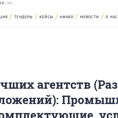
###-->>
ЦИЯ
ТЕНДЕРЫ
КЕЙСЫ
AWARD
НОВОСТИ
О НАС
учших агентств (Ра
ложений): Промыш
комплектующие, ус