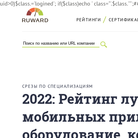
uid>0)$class.='logined'; if($class)echo ' class="'.$class.'"';
РЕЙТИНГИ
СЕРТИФИКА
СРЕЗЫ ПО СПЕЦИАЛИЗАЦИЯМ
2022: Рейтинг л
мобильных при
оборудование, 