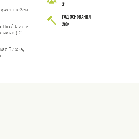
31
аркетплейсы,
ГОД ОСНОВАНИЯ
2004
lin / Java) и
емами (1С,
кая Биржа,
ы