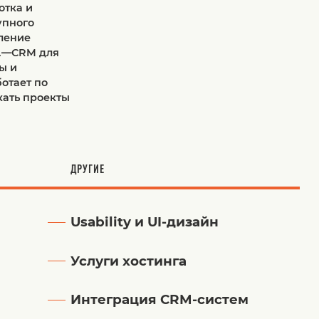
отка и
упного
ление
г.—СRM для
ы и
отает по
кать проекты
ДРУГИЕ
Usability и UI-дизайн
Услуги хостинга
Интеграция CRM-систем