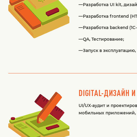
—Разработка UI kit, диза
—Разработка frontend (HTM
—Разработка backend (1С-
—QA, Тестирование;
—Запуск в эксплуатацию,
DIGITAL-ДИЗАЙН И
UI/UX-аудит и проектиров
мобильных приложений, mo