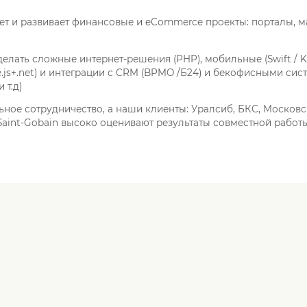
ет и развивает финансовые и eCommerce проекты: порталы, м
лать сложные интернет-решения (PHP), мобильные (Swift / Kot
.js+.net) и интеграции с CRM (BPMO /Б24) и бекофисными сист
 т.д)
ное сотрудничество, а наши клиенты: Уралсиб, БКС, Московс
, Saint-Gobain высоко оценивают результаты совместной работ