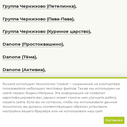
Группа Черкизово (Петелинка)
,
Группа Черкизово (Пава-Пава)
,
Группа Черкизово (Куриное царство)
,
Danone (Простоквашино)
,
Danone (Тёма)
,
Danone (Активиа)
,
Райффайзен Капитал
,
Ruward использует технологию "cookie" – сохранение на компьютере
пользователя небольших текстовых файлов. Также мы используем на
сайте сервис Яндекс.Метрика. Эта информация не позволит
Тинькофф Банк
,
идентифицировать вас, однако может помочь нам улучшить работу
нашего сайта. Если вы не согласны, чтобы мы использовали данные
технологии, вы должны соответствующим образом установить
YOTA
,
настройки вашего браузера или не использовать наш сайт.
СИТИМОБИЛ
Согласен