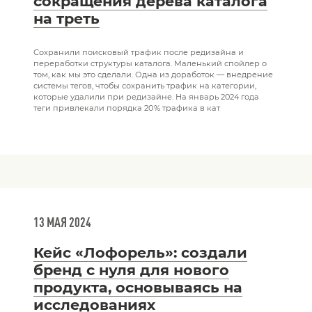
сокращения дерева каталога
на треть
Сохранили поисковый трафик после редизайна и
переработки структуры каталога. Маленький спойлер о
том, как мы это сделали. Одна из доработок — внедрение
системы тегов, чтобы сохранить трафик на категории,
которые удалили при редизайне. На январь 2024 года
теги привлекали порядка 20 % трафика в кат
13 МАЯ 2024
Кейс «Лофорель»: создали
бренд с нуля для нового
продукта, основываясь на
исследованиях