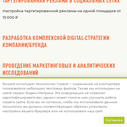
ТАРГЕТИРОВАННАЯ РЕКЛАМА В СОЦИАЛЬНЫХ СЕТЯХ
Настройка таргетированной рекламы на одной площадке от
15 000 ₽
РАЗРАБОТКА КОМПЛЕКСНОЙ DIGITAL-СТРАТЕГИИ
КОМПАНИИ/БРЕНДА
ПРОВЕДЕНИЕ МАРКЕТИНГОВЫХ И АНАЛИТИЧЕСКИХ
ИССЛЕДОВАНИЙ
Ruward использует технологию "cookie" – сохранение на компьютере
пользователя небольших текстовых файлов. Также мы используем на
РАЗРАБОТКА ФИРМЕННОГО СТИЛЯ И ИДЕНТИКИ ДЛЯ
сайте сервис Яндекс.Метрика. Эта информация не позволит
идентифицировать вас, однако может помочь нам улучшить работу
DIGITAL-ПРОЕКТОВ
нашего сайта. Если вы не согласны, чтобы мы использовали данные
технологии, вы должны соответствующим образом установить
настройки вашего браузера или не использовать наш сайт.
РАЗРАБОТКА И ИНТЕГРАЦИЯ ИНТРАНЕТ-СИСТЕМ,
Согласен