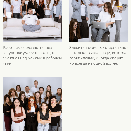
Работаем серьёзно, но без
Здесь нет офисных стереотипов
занудства: умеем и пахать, и
— только живые люди, которые
смеяться над мемами в рабочем
горят идеями, иногда спорят,
чате.
но всегда на одной волне.