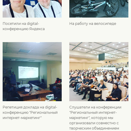
Посетили на digital-
На работу на велосипеде
конференцию Яндекса
Репетиция доклада на digital-
Слушатели на конференции
конференцию "Региональный
"Региональный интернет-
интернет-маркетинг"
маркетинг", которую мы
организовали совместно с
творческим объединением