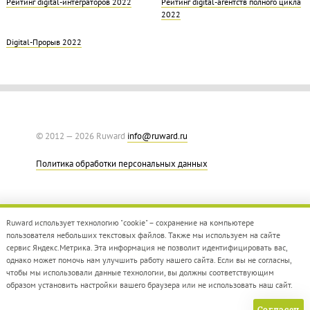
Рейтинг digital-интеграторов 2022
Рейтинг digital-агентств полного цикла
2022
Digital-Прорыв 2022
© 2012 — 2026 Ruward
info@ruward.ru
Политика обработки персональных данных
Ruward использует технологию "cookie" – сохранение на компьютере
пользователя небольших текстовых файлов. Также мы используем на сайте
сервис Яндекс.Метрика. Эта информация не позволит идентифицировать вас,
однако может помочь нам улучшить работу нашего сайта. Если вы не согласны,
Дизайн –
Red Collar
чтобы мы использовали данные технологии, вы должны соответствующим
Создание сайта –
Integrate
образом установить настройки вашего браузера или не использовать наш сайт.
Согласен