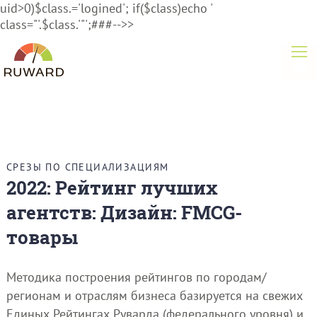
uid>0)$class.='logined'; if($class)echo '
class="'.$class.'"';###-->>
СРЕЗЫ ПО СПЕЦИАЛИЗАЦИЯМ
2022: Рейтинг лучших
агентств: Дизайн: FMCG-
товары
Методика построения рейтингов по городам/
регионам и отраслям бизнеса базируется на свежих
Единых Рейтингах Руварда (федерального уровня) и