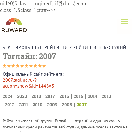
uid>0)$class.='logined'; if($class)echo '
class="'.$class.'"';###-->>
АГРЕГИРОВАННЫЕ РЕЙТИНГИ
/
РЕЙТИНГИ ВЕБ-СТУДИЙ
Тэглайн: 2007
Официальный сайт рейтинга:
2007.tagline.ru/?
action=show&id=1448#3
2024
2023
2018
2017
2016
2015
2014
2013
2012
2011
2010
2009
2008
2007
Рейтинг экспертной группы Тэглайн — первый и один из самых
популярных среди рейтингов веб-студий, данные основываются на