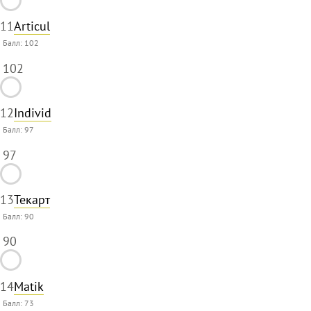
11
Articul
Балл:
102
102
12
Individ
Балл:
97
97
13
Текарт
Балл:
90
90
14
Matik
Балл:
73