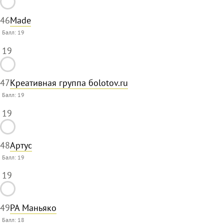
46
Made
Балл:
19
19
47
Креативная группа бolotov.ru
Балл:
19
19
48
Артус
Балл:
19
19
49
РА Маньяко
Балл:
18