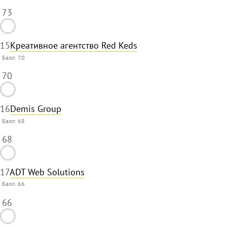
73
15
Креативное агентство Red Keds
Балл:
70
70
16
Demis Group
Балл:
68
68
17
ADT Web Solutions
Балл:
66
66