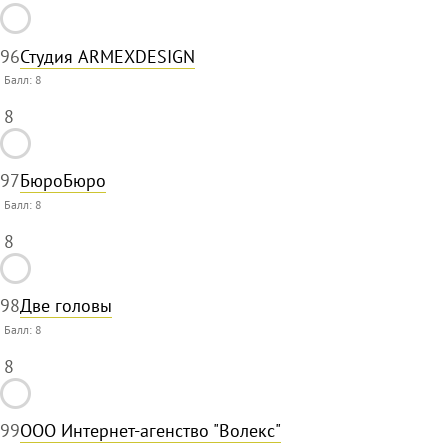
96
Студия ARMEXDESIGN
Балл:
8
8
97
БюроБюро
Балл:
8
8
98
Две головы
Балл:
8
8
99
ООО Интернет-агенство "Волекс"