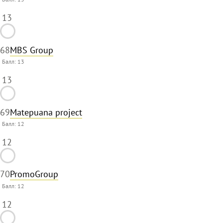
13
68
MBS Group
Балл:
13
13
69
Matepuana project
Балл:
12
12
70
PromoGroup
Балл:
12
12