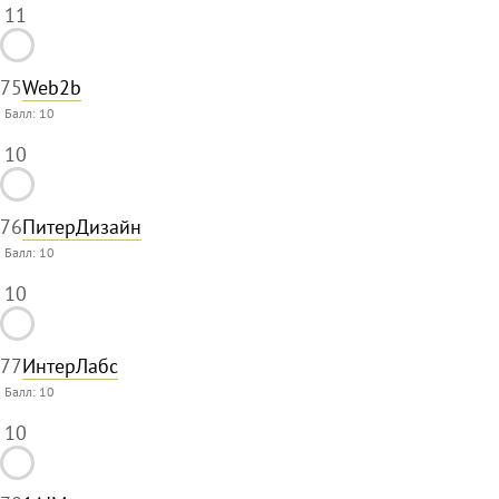
11
75
Web2b
Балл:
10
10
76
ПитерДизайн
Балл:
10
10
77
ИнтерЛабс
Балл:
10
10