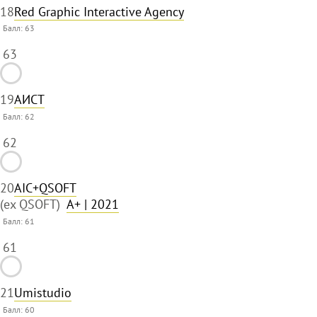
18
Red Graphic Interactive Agency
Балл:
63
63
19
АИСТ
Балл:
62
62
20
AIC+QSOFT
(ex QSOFT)
A+
| 2021
Балл:
61
61
21
Umistudio
Балл:
60