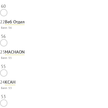
60
22
Веб Отдел
Балл:
56
56
23
MACHAON
Балл:
55
55
24
КСАН
Балл:
53
53