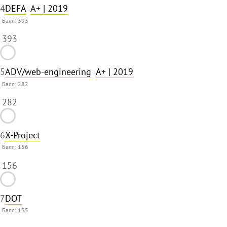
4
DEFA
A+
| 2019
Балл:
393
393
5
ADV/web-engineering
A+
| 2019
Балл:
282
282
6
X-Project
Балл:
156
156
7
DOT
Балл:
135