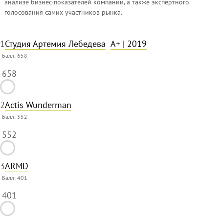
анализе бизнес-показателей компании, а также экспертного
голосования самих участников рынка.
1
Студия Артемия Лебедева
A+
| 2019
Балл:
658
658
2
Actis Wunderman
Балл:
552
552
3
ARMD
Балл:
401
401