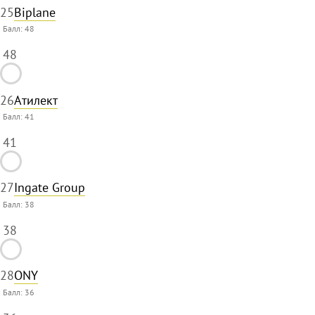
25
Biplane
Балл:
48
48
26
Атилект
Балл:
41
41
27
Ingate Group
Балл:
38
38
28
ONY
Балл:
36