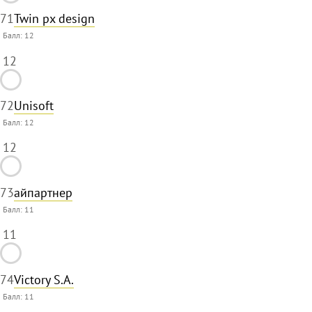
71
Twin px design
Балл:
12
12
72
Unisoft
Балл:
12
12
73
айпартнер
Балл:
11
11
74
Victory S.A.
Балл:
11