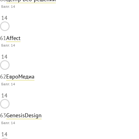
Балл:
14
14
61
Affect
Балл:
14
14
62
ЕвроМедиа
Балл:
14
14
63
GenesisDesign
Балл:
14
14