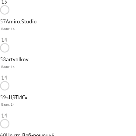
15
57
Amiro.Studio
Балл:
14
14
58
artvolkov
Балл:
14
14
59
«ЦЭТИС»
Балл:
14
14
60
Центр Веб-решений