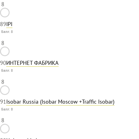
8
89
IPI
Балл:
8
8
90
ИНТЕРНЕТ ФАБРИКА
Балл:
8
8
91
Isobar Russia (Isobar Moscow +Traffic Isobar)
Балл:
8
8