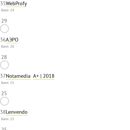
35
WebProfy
Балл:
29
29
36
АЭРО
Балл:
28
28
37
Notamedia
A+
| 2018
Балл:
25
25
38
Lenvendo
Балл:
25
25