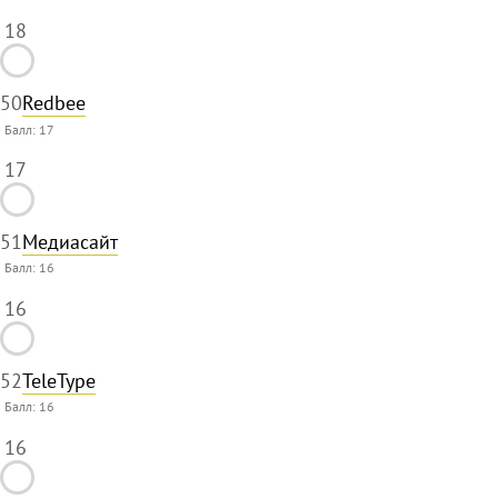
18
50
Redbee
Балл:
17
17
51
Медиасайт
Балл:
16
16
52
TeleType
Балл:
16
16