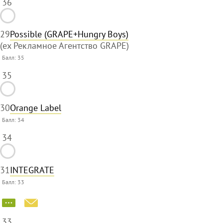
36
29
Possible (GRAPE+Hungry Boys)
(ex Рекламное Агентство GRAPE)
Балл:
35
35
30
Orange Label
Балл:
34
34
31
INTEGRATE
Балл:
33
33