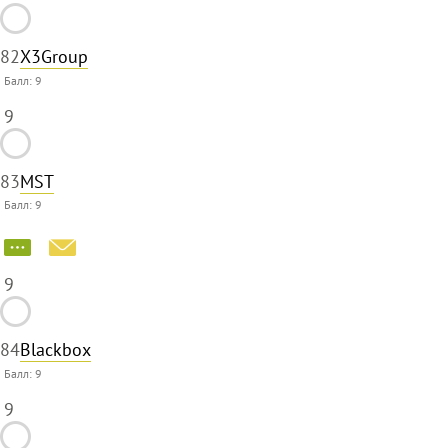
82
X3Group
Балл:
9
9
83
MST
Балл:
9
9
84
Blackbox
Балл:
9
9