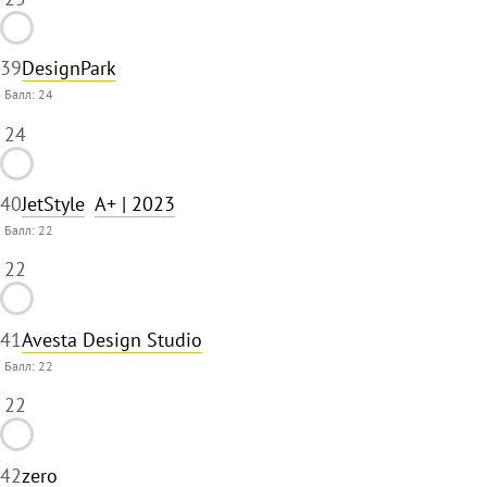
39
DesignPark
Балл:
24
24
40
JetStyle
A+
| 2023
Балл:
22
22
41
Avesta Design Studio
Балл:
22
22
42
zero