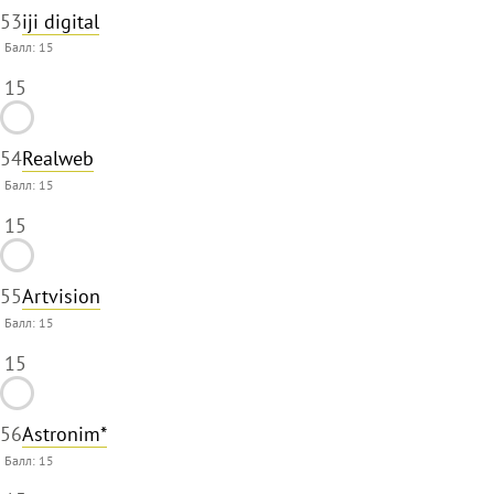
53
iji digital
Балл:
15
15
54
Realweb
Балл:
15
15
55
Artvision
Балл:
15
15
56
Astronim*
Балл:
15