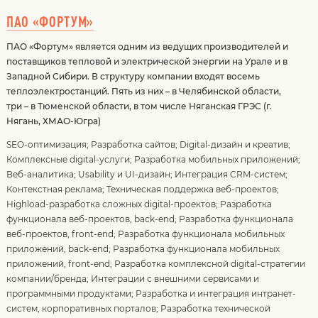
ПАО «ФОРТУМ»
ПАО «Фортум» является одним из ведущих производителей и
поставщиков тепловой и электрической энергии на Урале и в
Западной Сибири. В структуру компании входят восемь
теплоэлектростанций. Пять из них – в Челябинской области,
три – в Тюменской области, в том числе Няганская ГРЭС (г.
Нягань, ХМАО-Югра)
SEO-оптимизация
;
Разработка сайтов
;
Digital-дизайн и креатив
;
Комплексные digital-услуги
;
Разработка мобильных приложений
;
Веб-аналитика
;
Usability и UI-дизайн
;
Интеграция CRM-систем
;
Контекстная реклама
;
Техническая поддержка веб-проектов
;
Highload-разработка сложных digital-проектов
;
Разработка
функционала веб-проектов, back-end
;
Разработка функционала
веб-проектов, front-end
;
Разработка функционала мобильных
приложений, back-end
;
Разработка функционала мобильных
приложений, front-end
;
Разработка комплексной digital-стратегии
компании/бренда
;
Интеграции с внешними сервисами и
программными продуктами
;
Разработка и интеграция интранет-
систем, корпоративных порталов
;
Разработка технической