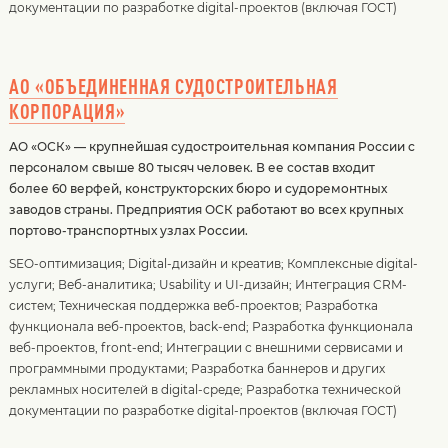
документации по разработке digital-проектов (включая ГОСТ)
АО «ОБЪЕДИНЕННАЯ СУДОСТРОИТЕЛЬНАЯ
КОРПОРАЦИЯ»
АО «ОСК» — крупнейшая судостроительная компания России с
персоналом свыше 80 тысяч человек. В ее состав входит
более 60 верфей, конструкторских бюро и судоремонтных
заводов страны. Предприятия ОСК работают во всех крупных
портово-транспортных узлах России.
SEO-оптимизация
;
Digital-дизайн и креатив
;
Комплексные digital-
услуги
;
Веб-аналитика
;
Usability и UI-дизайн
;
Интеграция CRM-
систем
;
Техническая поддержка веб-проектов
;
Разработка
функционала веб-проектов, back-end
;
Разработка функционала
веб-проектов, front-end
;
Интеграции с внешними сервисами и
программными продуктами
;
Разработка баннеров и других
рекламных носителей в digital-среде
;
Разработка технической
документации по разработке digital-проектов (включая ГОСТ)