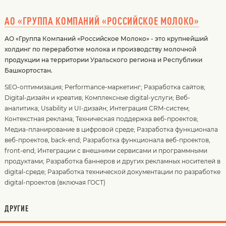
АО «ГРУППА КОМПАНИЙ «РОССИЙСКОЕ МОЛОКО»
АО «Группа Компаний «Российское Молоко» - это крупнейший
холдинг по переработке молока и производству молочной
продукции на территории Уральского региона и Республики
Башкортостан.
SEO-оптимизация
;
Performance-маркетинг
;
Разработка сайтов
;
Digital-дизайн и креатив
;
Комплексные digital-услуги
;
Веб-
аналитика
;
Usability и UI-дизайн
;
Интеграция CRM-систем
;
Контекстная реклама
;
Техническая поддержка веб-проектов
;
Медиа-планирование в цифровой среде
;
Разработка функционала
веб-проектов, back-end
;
Разработка функционала веб-проектов,
front-end
;
Интеграции с внешними сервисами и программными
продуктами
;
Разработка баннеров и других рекламных носителей в
digital-среде
;
Разработка технической документации по разработке
digital-проектов (включая ГОСТ)
ДРУГИЕ