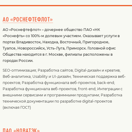
АО «РОСНЕФТЕФЛОТ»
АО «Роснефтефлот» – дочернее общество ПАО «НК
«Роснефть» со 100%-м долевым участием. Оказывает услуги в
портах Владивосток, Находка, Восточный, Пригородное,
Туапсе, Новороссийск, Усть-Луга, Приморск. Головной офис
Общества находится в г. Москве, филиалы расположены в
городах России.
SEO-оптимизация
;
Разработка сайтов
;
Digital-дизайн и креатив
;
Веб-аналитика
;
Usability и UI-дизайн
;
Техническая поддержка веб-
проектов
;
Разработка функционала веб-проектов, back-end
;
Разработка функционала веб-проектов, front-end
;
Интеграции с
внешними сервисами и программными продуктами
;
Разработка
технической документации по разработке digital-проектов
(включая ГОСТ)
ПАО «НОВАТЭК»