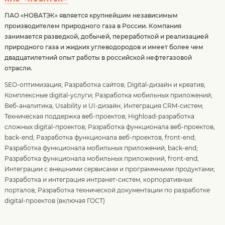
ПАО «НОВАТЭК» является крупнейшим независимым
производителем природного газа в России. Компания
занимается разведкой, добычей, переработкой и реализацией
природного газа и жидких углеводородов и имеет более чем
двадцатилетний опыт работы в российской нефтегазовой
отрасли.
SEO-оптимизация
;
Разработка сайтов
;
Digital-дизайн и креатив
;
Комплексные digital-услуги
;
Разработка мобильных приложений
;
Веб-аналитика
;
Usability и UI-дизайн
;
Интеграция CRM-систем
;
Техническая поддержка веб-проектов
;
Highload-разработка
сложных digital-проектов
;
Разработка функционала веб-проектов,
back-end
;
Разработка функционала веб-проектов, front-end
;
Разработка функционала мобильных приложений, back-end
;
Разработка функционала мобильных приложений, front-end
;
Интеграции с внешними сервисами и программными продуктами
;
Разработка и интеграция интранет-систем, корпоративных
порталов
;
Разработка технической документации по разработке
digital-проектов (включая ГОСТ)