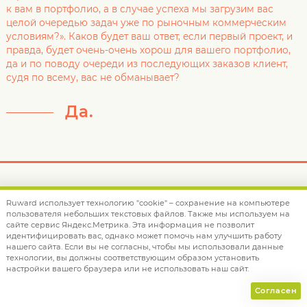
к вам в портфолио, а в случае успеха мы загрузим вас
целой очередью задач уже по рыночным коммерческим
условиям?». Каков будет ваш ответ, если первый проект, и
правда, будет очень-очень хорош для вашего портфолио,
да и по поводу очереди из последующих заказов клиент,
судя по всему, вас не обманывает?
Да.
Ruward использует технологию "cookie" – сохранение на компьютере
ОТЗЫВЫ
пользователя небольших текстовых файлов. Также мы используем на
сайте сервис Яндекс.Метрика. Эта информация не позволит
идентифицировать вас, однако может помочь нам улучшить работу
нашего сайта. Если вы не согласны, чтобы мы использовали данные
технологии, вы должны соответствующим образом установить
Мы работаем для того, чтобы наши клиенты получали
настройки вашего браузера или не использовать наш сайт.
выгоду от сотрудничества с нами.
Согласен