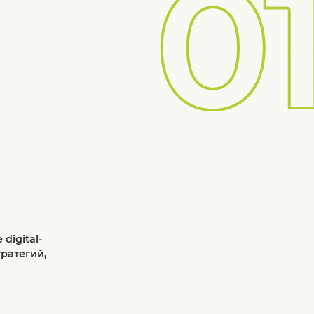
digital-
ратегий,