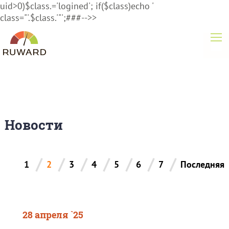
uid>0)$class.='logined'; if($class)echo '
class="'.$class.'"';###-->>
Новости
/
/
/
/
/
/
/
1
2
3
4
5
6
7
Последняя
28 апреля `25