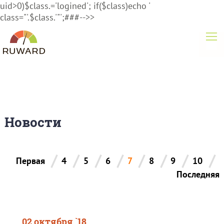
uid>0)$class.='logined'; if($class)echo '
class="'.$class.'"';###-->>
Новости
/
/
/
/
/
/
/
/
Первая
4
5
6
7
8
9
10
Последняя
02 октября `18