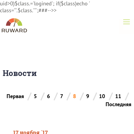
uid>0)$class.='logined'; if($class)echo '
class="'.$class.'"';###-->>
Новости
/
/
/
/
/
/
/
/
Первая
5
6
7
8
9
10
11
Последняя
17 ноября `17