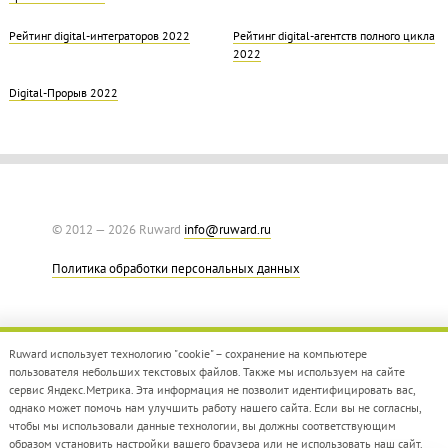
Рейтинг digital-интеграторов 2022
Рейтинг digital-агентств полного цикла
2022
Digital-Прорыв 2022
© 2012 — 2026 Ruward
info@ruward.ru
Политика обработки персональных данных
Ruward использует технологию "cookie" – сохранение на компьютере
пользователя небольших текстовых файлов. Также мы используем на сайте
сервис Яндекс.Метрика. Эта информация не позволит идентифицировать вас,
однако может помочь нам улучшить работу нашего сайта. Если вы не согласны,
Дизайн –
Red Collar
чтобы мы использовали данные технологии, вы должны соответствующим
Создание сайта –
Integrate
образом установить настройки вашего браузера или не использовать наш сайт.