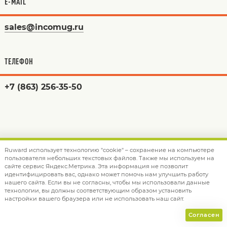
E-MAIL
sales@incomug.ru
ТЕЛЕФОН
+7 (863) 256-35-50
ОФИСЫ И РЕГИОНЫ
Ruward использует технологию "cookie" – сохранение на компьютере
пользователя небольших текстовых файлов. Также мы используем на
сайте сервис Яндекс.Метрика. Эта информация не позволит
РОСТОВ-НА-ДОНУ
идентифицировать вас, однако может помочь нам улучшить работу
нашего сайта. Если вы не согласны, чтобы мы использовали данные
технологии, вы должны соответствующим образом установить
344010 г. Ростов-на-Дону, пр. Ворошиловский
настройки вашего браузера или не использовать наш сайт.
12/85, 4 этаж
Согласен