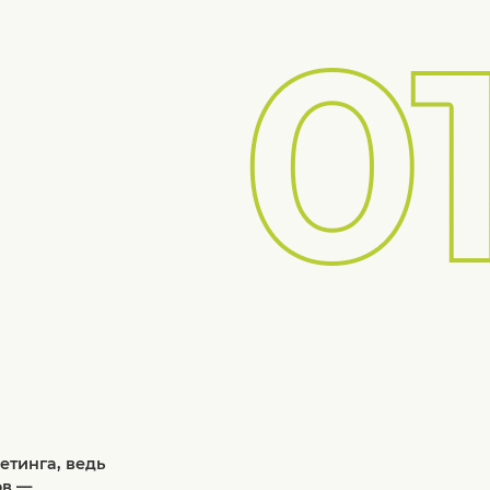
етинга, ведь
ов —