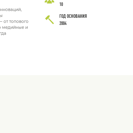
10
инноваций,
ды
ГОД ОСНОВАНИЯ
— от топового
2004
го медийные и
гда