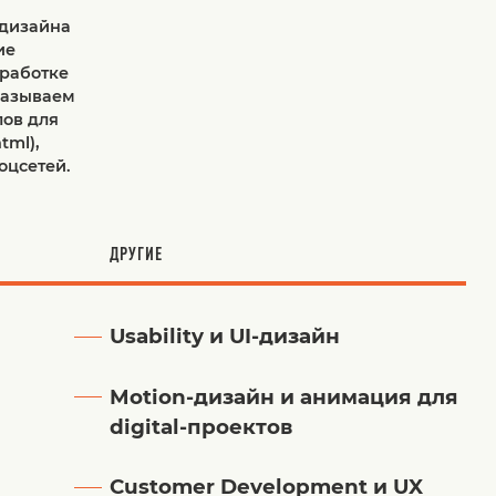
 дизайна
ие
зработке
казываем
лов для
tml),
оцсетей.
ДРУГИЕ
Usability и UI-дизайн
Motion-дизайн и анимация для
digital-проектов
Customer Development и UX