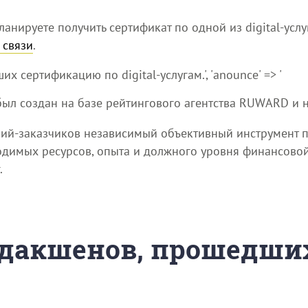
ланируете получить сертификат по одной из digital-услу
 связи
.
их сертификацию по digital-услугам.', 'anounce' => '
был создан на базе рейтингового агентства RUWARD и н
ний-заказчиков независимый объективный инструмент 
ходимых ресурсов, опыта и должного уровня финансово
.
родакшенов, прошедш