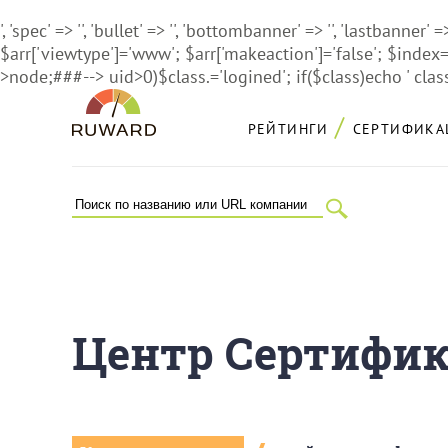
', 'spec' => '', 'bullet' => '', 'bottombanner' => '', 'lastbanner' => 
$arr['viewtype']='www'; $arr['makeaction']='false'; $in
>node;###-->
uid>0)$class.='logined'; if($class)echo ' class
РЕЙТИНГИ
СЕРТИФИКА
Центр Сертифика