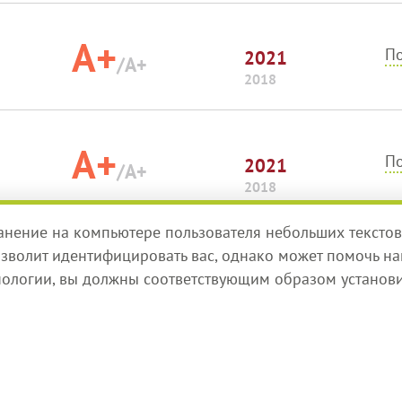
A+
По
2021
/A+
2018
A+
По
2021
/A+
2018
ранение на компьютере пользователя небольших текстов
зволит идентифицировать вас, однако может помочь нам
A+
По
2021
нологии, вы должны соответствующим образом установи
A+
По
2021