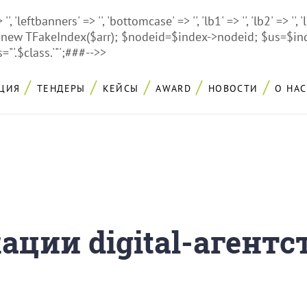
'', 'leftbanners' => '', 'bottomcase' => '', 'lb1' => '', 'lb2' => '', 
dex=new TFakeIndex($arr); $nodeid=$index->nodeid; $us=$i
="'.$class.'"';###-->>
ЦИЯ
ТЕНДЕРЫ
КЕЙСЫ
AWARD
НОВОСТИ
О НАС
ции digital-агентс