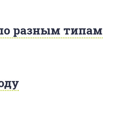
по разным типам
оду