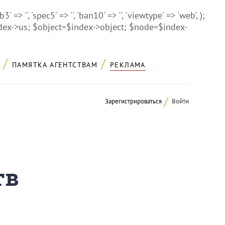
'lb3' => '', 'spec5' => '', 'ban10' => '', 'viewtype' => 'web', );
ndex->us; $object=$index->object; $node=$index-
ПАМЯТКА АГЕНТСТВАМ
РЕКЛАМА
Зарегистрироваться
Войти
тв