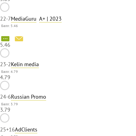
22
-7
MediaGuru
A+
| 2023
Балл: 5.46
5.46
23
-2
Kelin media
Балл: 4.79
4.79
24
-6
Russian Promo
Балл: 3.79
3.79
25
+16
AdClients