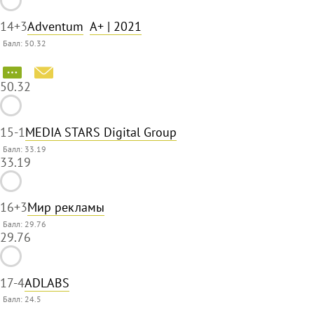
14
+3
Adventum
A+
| 2021
Балл: 50.32
50.32
15
-1
MEDIA STARS Digital Group
Балл: 33.19
33.19
16
+3
Мир рекламы
Балл: 29.76
29.76
17
-4
ADLABS
Балл:
24.5