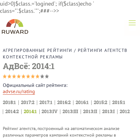
uid>0)$class.='logined'; if($class)echo '
class="'.$class.'"';###-->>
АГРЕГИРОВАННЫЕ РЕЙТИНГИ
/
РЕЙТИНГИ АГЕНТСТВ
КОНТЕКСТНОЙ РЕКЛАМЫ
АдВсё: 2014:1
Официальный сайт рейтинга:
advse.ru/rating
2018:1
2017:2
2017:1
2016:2
2016:1
2015:2
2015:1
2014:2
2014:1
2013:IV
2013:III
2013:II
2013:I
2012
Рейтинг агентств, построенный на автоматическом анализе
различных параметров кампаний контекстной рекламы в