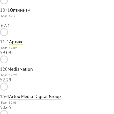
10
+1
Оптимизм
Балл:
62.3
62.3
11
-1
Артикс
Балл: 59.09
59.09
12
0
MediaNation
Балл: 52.29
52.29
13
-4
Artox Media Digital Group
Балл: 50.65
50.65