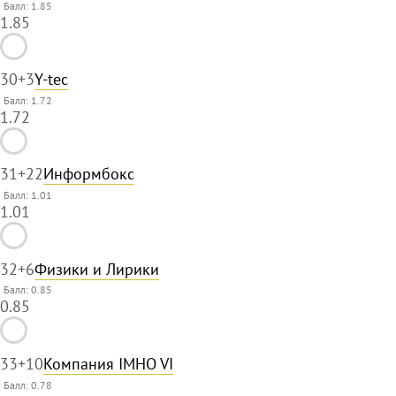
Балл: 1.85
1.85
30
+3
Y-tec
Балл: 1.72
1.72
31
+22
Информбокс
Балл: 1.01
1.01
32
+6
Физики и Лирики
Балл: 0.85
0.85
33
+10
Компания IMHO VI
Балл: 0.78