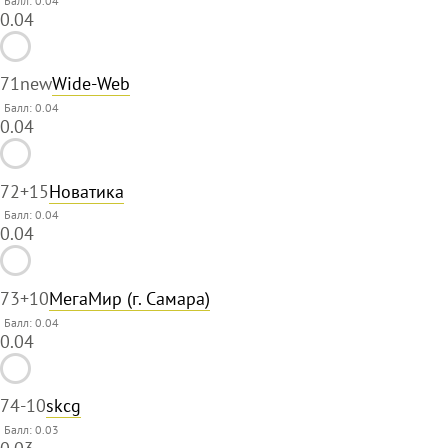
0.04
71
new
Wide-Web
Балл: 0.04
0.04
72
+15
Новатика
Балл: 0.04
0.04
73
+10
МегаМир (г. Самара)
Балл: 0.04
0.04
74
-10
skcg
Балл: 0.03