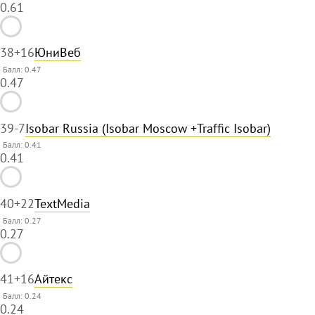
0.61
38
+16
ЮниВеб
Балл: 0.47
0.47
39
-7
Isobar Russia (Isobar Moscow +Traffic Isobar)
Балл: 0.41
0.41
40
+22
TextMedia
Балл: 0.27
0.27
41
+16
Айтекс
Балл: 0.24
0.24