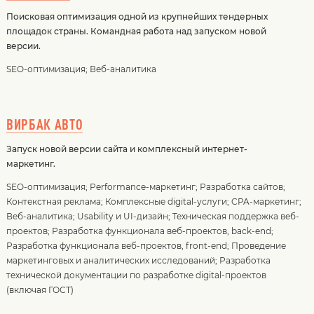
Поисковая оптимизация одной из крупнейших тендерных
площадок страны. Командная работа над запуском новой
версии.
SEO-оптимизация
;
Веб-аналитика
ВИРБАК АВТО
Запуск новой версии сайта и комплексный интернет-
маркетинг.
SEO-оптимизация
;
Performance-маркетинг
;
Разработка сайтов
;
Контекстная реклама
;
Комплексные digital-услуги
;
CPA-маркетинг
;
Веб-аналитика
;
Usability и UI-дизайн
;
Техническая поддержка веб-
проектов
;
Разработка функционала веб-проектов, back-end
;
Разработка функционала веб-проектов, front-end
;
Проведение
маркетинговых и аналитических исследований
;
Разработка
технической документации по разработке digital-проектов
(включая ГОСТ)