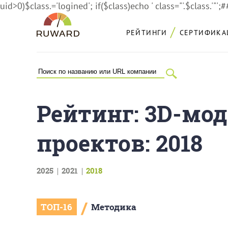
uid>0)$class.='logined'; if($class)echo ' class="'.$class.'"';
РЕЙТИНГИ
СЕРТИФИКА
Рейтинг: 3D-мод
проектов: 2018
2025
2021
2018
/
ТОП-16
Методика