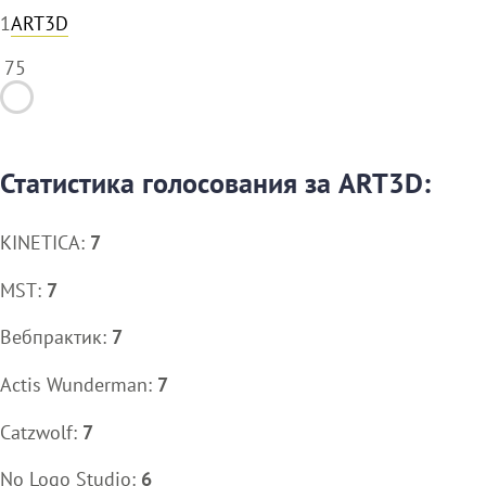
1
ART3D
75
Статистика голосования за ART3D:
KINETICA:
7
MST:
7
Вебпрактик:
7
Actis Wunderman:
7
Catzwolf:
7
No Logo Studio:
6