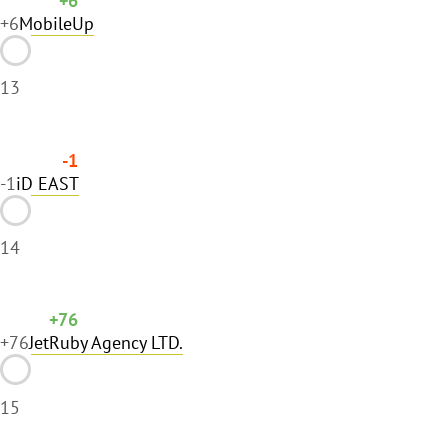
+6
MobileUp
13
-1
-1
iD EAST
14
+76
+76
JetRuby Agency LTD.
15