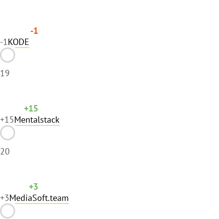
-1
-1
KODE
19
+15
+15
Mentalstack
20
+3
+3
MediaSoft.team