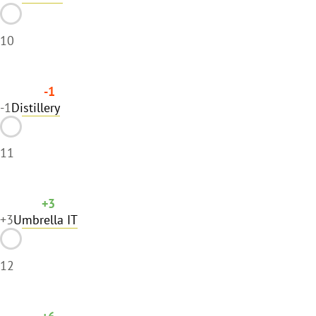
10
-1
-1
Distillery
11
+3
+3
Umbrella IT
12
+6