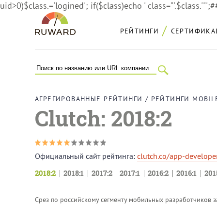
uid>0)$class.='logined'; if($class)echo ' class="'.$class.'"';
РЕЙТИНГИ
СЕРТИФИКА
АГРЕГИРОВАННЫЕ РЕЙТИНГИ
/
РЕЙТИНГИ MOBI
Clutch: 2018:2
Официальный сайт рейтинга:
clutch.co/app-developer
2018:2
2018:1
2017:2
2017:1
2016:2
2016:1
201
Срез по российскому сегменту мобильных разработчиков з