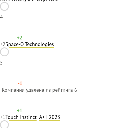
4
+2
+2
Space-O Technologies
5
-1
-
Компания удалена из рейтинга
6
+1
+1
Touch Instinct
A+
| 2023