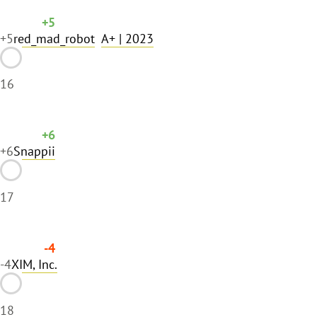
+5
+5
red_mad_robot
A+
| 2023
16
+6
+6
Snappii
17
-4
-4
XIM, Inc.
18