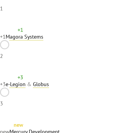
1
+1
+1
Magora Systems
2
+3
+3
e-Legion
&
Globus
3
new
new
Mercury Development