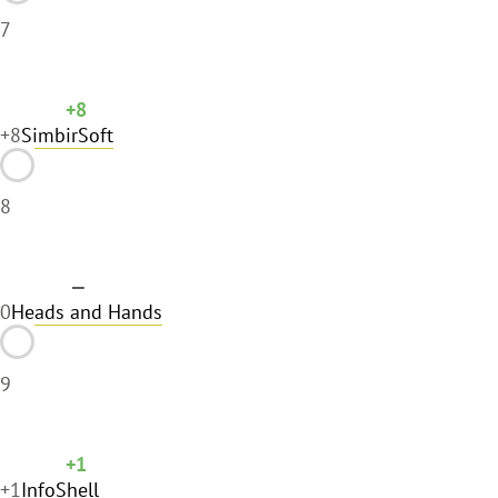
7
+8
+8
SimbirSoft
8
—
0
Heads and Hands
9
+1
+1
InfoShell