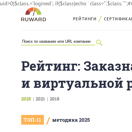
uid>0)$class.='logined'; if($class)echo ' class="'.$class.'"';
РЕЙТИНГИ
СЕРТИФИКА
Рейтинг: Заказн
и виртуальной р
2025
2021
2018
/
ТОП-11
методика 2025