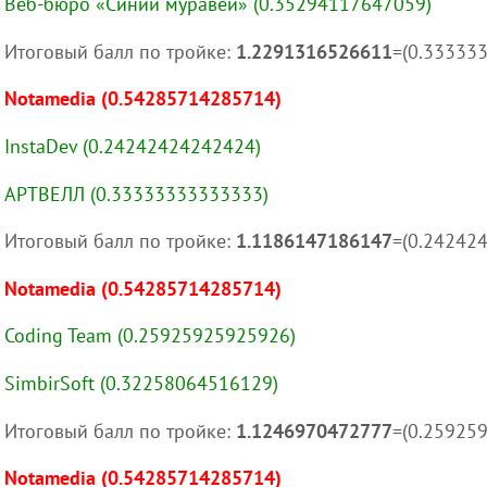
Веб-бюро «Синий муравей» (0.35294117647059)
Итоговый балл по тройке:
1.2291316526611
=(0.33333
Notamedia (0.54285714285714)
InstaDev (0.24242424242424)
АРТВЕЛЛ (0.33333333333333)
Итоговый балл по тройке:
1.1186147186147
=(0.24242
Notamedia (0.54285714285714)
Coding Team (0.25925925925926)
SimbirSoft (0.32258064516129)
Итоговый балл по тройке:
1.1246970472777
=(0.25925
Notamedia (0.54285714285714)