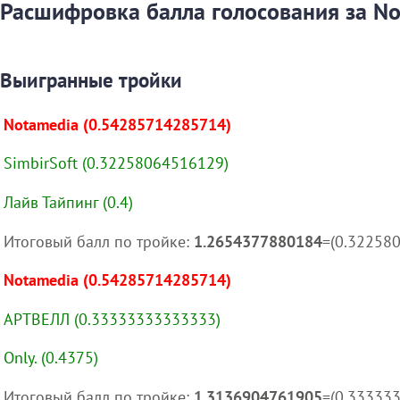
Расшифровка балла голосования за No
Выигранные тройки
Notamedia (0.54285714285714)
SimbirSoft (0.32258064516129)
Лайв Тайпинг (0.4)
Итоговый балл по тройке:
1.2654377880184
=(0.32258
Notamedia (0.54285714285714)
АРТВЕЛЛ (0.33333333333333)
Only. (0.4375)
Итоговый балл по тройке:
1.3136904761905
=(0.33333