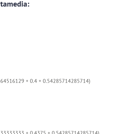
tamedia:
064516129 + 0.4 + 0.54285714285714)
333333333 + 0.4375 + 0.54285714285714)