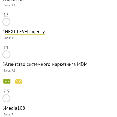
Балл:
13
13
4
NEXT LEVEL agency
Балл:
11
11
5
Агентство системного маркетинга MDM
Балл:
7.5
7.5
6
Media108
Балл:
7