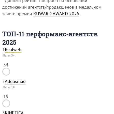
* Данный рейтинг построен на основании
достижений агентств/продакшенов в медальном
зачете премии
RUWARD AWARD 2025
.
ТОП-11 перформанс-агентств
2025
1
Realweb
Балл:
34
34
2
Adgasm.io
Балл:
19
19
3
KINETICA