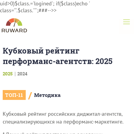
uid>0)$class.='logined'; if($class)echo '
class="'.$class.'"';###-->>
Кубковый рейтинг
перформанс-агентств: 2025
2025
2024
/
ТОП-11
Методика
Кубковый рейтинг российских диджитал-агентств,
специализирующихся на перформанс-маркетинге.