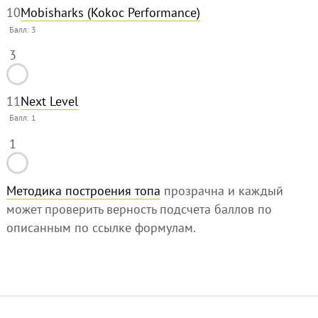
10
Mobisharks (Kokoc Performance)
Балл:
3
3
11
Next Level
Балл:
1
1
Методика построения топа
прозрачна и каждый
может проверить верность подсчета баллов по
описанным по ссылке формулам.